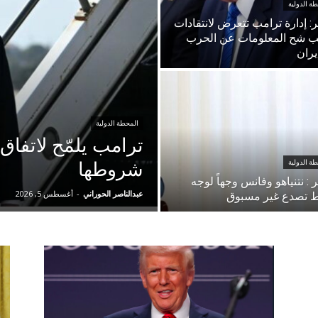
ة الدولية
ر: إدارة ترامب تتعرض لانتقادات
 شح المعلومات عن الحرب
يران
المحطة الدولية
ترامب يلمّح لاتفا
ة الدولية
شروطها
ر : نتنياهو وفانس وجهاً لوجه
عبدالناصر الحوراني
-
أغسطس 5, 2026
 تصدع غير مسبوق