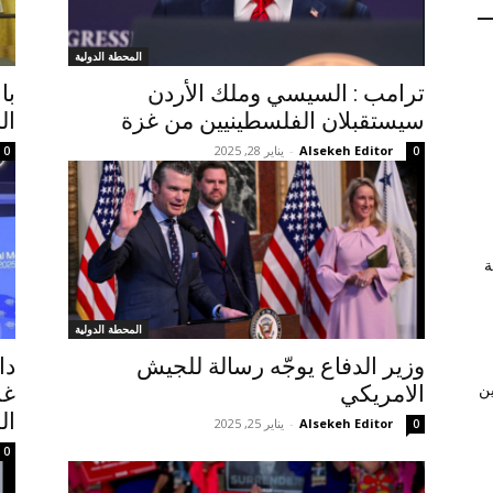
المحطة الدولية
ترامب : السيسي وملك الأردن
با
سيستقبلان الفلسطينيين من غزة
ال
Alsekeh Editor
-
يناير 28, 2025
0
0
ة
المحطة الدولية
وزير الدفاع يوجّه رسالة للجيش
دا
الامريكي
ين
ال
Alsekeh Editor
-
يناير 25, 2025
0
0