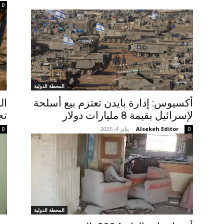
0
المحطة الدولية
أكسيوس: إدارة بايدن تعتزم بيع أسلحة
لإسرائيل بقيمة 8 مليارات دولار
تج
Alsekeh Editor
-
يناير 4, 2025
0
0
المحطة الدولية