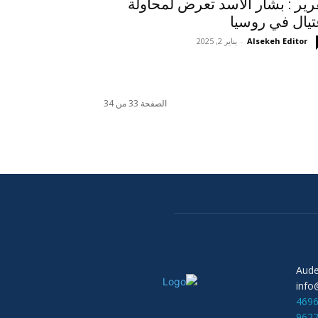
رير : بشار الاسد تعرض لمحاولة
تيال في روسيا
Alsekeh Editor
-
يناير 2, 2025
الصفحة 33 من 34
info
469
962