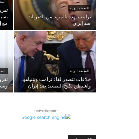
المحط
المحطة الدولية
تقري
ترامب يهدد بالمزيد من الضربات
بسبب
ضد إيران
مع إ
المحطة الدولية
المحط
خلافات تتصدر لقاء ترامب ونتنياهو..
تقري
واشنطن تكبح التصعيد ضد إيران
وسط
- Advertisment -