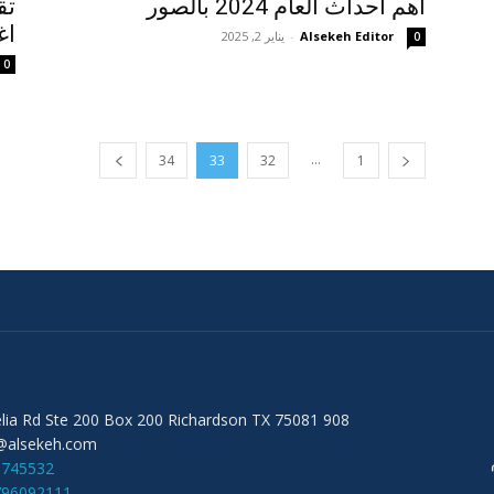
أهم احداث العام 2024 بالصور
تق
اغ
Alsekeh Editor
-
يناير 2, 2025
0
0
...
34
33
32
1
908 Audelia Rd Ste 200 Box 200 Richardson TX 75081
@alsekeh.com
6745532
796092111