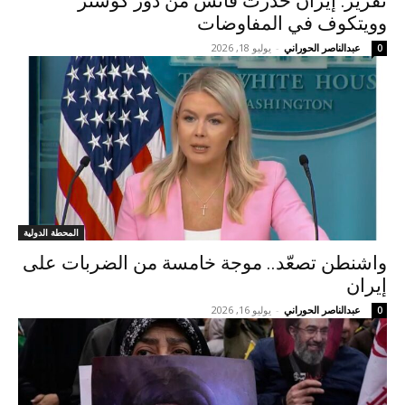
تقرير: إيران حذرت فانس من دور كوشنر
وويتكوف في المفاوضات
عبدالناصر الحوراني
-
يوليو 18, 2026
0
المحطة الدولية
واشنطن تصعّد.. موجة خامسة من الضربات على
إيران
عبدالناصر الحوراني
-
يوليو 16, 2026
0