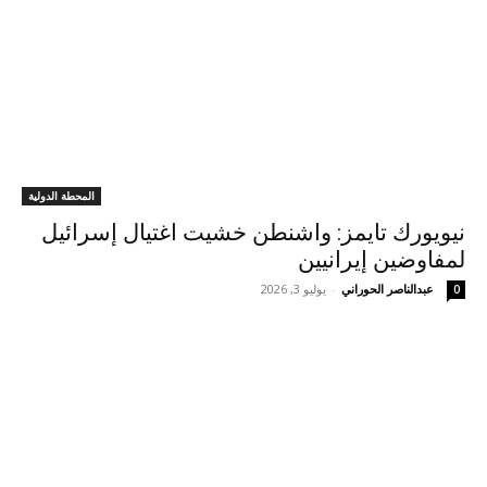
المحطة الدولية
نيويورك تايمز: واشنطن خشيت اغتيال إسرائيل
لمفاوضين إيرانيين
عبدالناصر الحوراني
-
يوليو 3, 2026
0