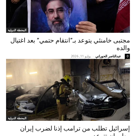
المحطة الدولية
مجتبى خامنئي يتوعد بـ”انتقام حتمي” بعد اغتيال
والده
عبدالناصر الحوراني
-
يوليو 11, 2026
0
المحطة الدولية
إسرائيل تطلب من ترامب إذنا لضرب إيران