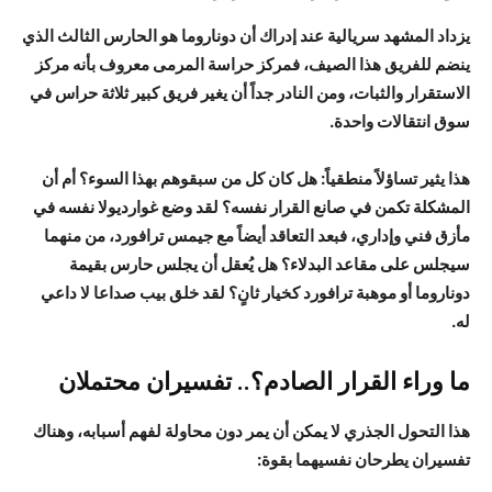
يزداد المشهد سريالية عند إدراك أن دوناروما هو الحارس الثالث الذي
ينضم للفريق هذا الصيف، فمركز حراسة المرمى معروف بأنه مركز
الاستقرار والثبات، ومن النادر جداً أن يغير فريق كبير ثلاثة حراس في
سوق انتقالات واحدة.
هذا يثير تساؤلاً منطقياً: هل كان كل من سبقوهم بهذا السوء؟ أم أن
المشكلة تكمن في صانع القرار نفسه؟ لقد وضع غوارديولا نفسه في
مأزق فني وإداري، فبعد التعاقد أيضاً مع جيمس ترافورد، من منهما
سيجلس على مقاعد البدلاء؟ هل يُعقل أن يجلس حارس بقيمة
دوناروما أو موهبة ترافورد كخيار ثانٍ؟ لقد خلق بيب صداعا لا داعي
له.
ما وراء القرار الصادم؟.. تفسيران محتملان
هذا التحول الجذري لا يمكن أن يمر دون محاولة لفهم أسبابه، وهناك
تفسيران يطرحان نفسيهما بقوة: