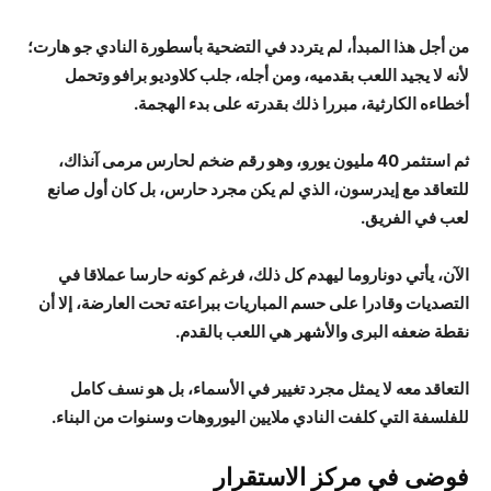
من أجل هذا المبدأ، لم يتردد في التضحية بأسطورة النادي جو هارت؛
لأنه لا يجيد اللعب بقدميه، ومن أجله، جلب كلاوديو برافو وتحمل
أخطاءه الكارثية، مبررا ذلك بقدرته على بدء الهجمة.
ثم استثمر 40 مليون يورو، وهو رقم ضخم لحارس مرمى آنذاك،
للتعاقد مع إيدرسون، الذي لم يكن مجرد حارس، بل كان أول صانع
لعب في الفريق.
الآن، يأتي دوناروما ليهدم كل ذلك، فرغم كونه حارسا عملاقا في
التصديات وقادرا على حسم المباريات ببراعته تحت العارضة، إلا أن
نقطة ضعفه البرى والأشهر هي اللعب بالقدم.
التعاقد معه لا يمثل مجرد تغيير في الأسماء، بل هو نسف كامل
للفلسفة التي كلفت النادي ملايين اليوروهات وسنوات من البناء.
فوضى في مركز الاستقرار