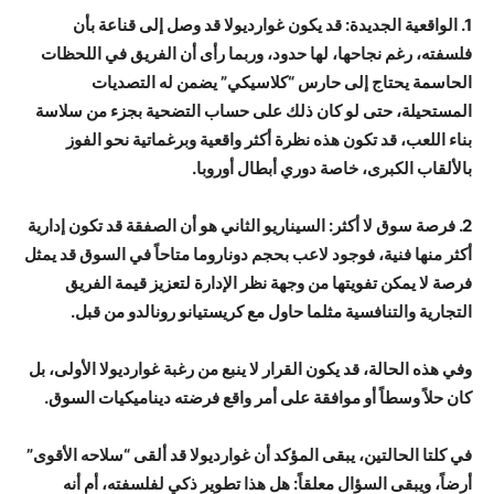
1. الواقعية الجديدة: قد يكون غوارديولا قد وصل إلى قناعة بأن
فلسفته، رغم نجاحها، لها حدود، وربما رأى أن الفريق في اللحظات
الحاسمة يحتاج إلى حارس “كلاسيكي” يضمن له التصديات
المستحيلة، حتى لو كان ذلك على حساب التضحية بجزء من سلاسة
بناء اللعب، قد تكون هذه نظرة أكثر واقعية وبرغماتية نحو الفوز
بالألقاب الكبرى، خاصة دوري أبطال أوروبا.
2. فرصة سوق لا أكثر: السيناريو الثاني هو أن الصفقة قد تكون إدارية
أكثر منها فنية، فوجود لاعب بحجم دوناروما متاحاً في السوق قد يمثل
فرصة لا يمكن تفويتها من وجهة نظر الإدارة لتعزيز قيمة الفريق
التجارية والتنافسية مثلما حاول مع كريستيانو رونالدو من قبل.
وفي هذه الحالة، قد يكون القرار لا ينبع من رغبة غوارديولا الأولى، بل
كان حلاً وسطاً أو موافقة على أمر واقع فرضته ديناميكيات السوق.
في كلتا الحالتين، يبقى المؤكد أن غوارديولا قد ألقى “سلاحه الأقوى”
أرضاً، ويبقى السؤال معلقاً: هل هذا تطوير ذكي لفلسفته، أم أنه