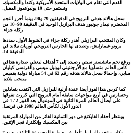
دم التي تقام في الولايات المتحدة الأمريكية وكندا والمكسيك،
وتستمر حتى 19 يوليو/تموز المقبل.
سجل هالاند هدفي النرويج في الدقيقتين 79 و90، بينما أحرز النجم
المخضرم نيمار جونيور هدف البرازيل الوحيد في الدقيقة 90+10 من
ركلة جزاء.
 المنتخب البرازيلي أهدر ركلة جزاء في الشوط الأول، سددها
ونو غيمارايش، وتصدى لها الحارس النرويجي أوريان نيلاند في
الدقيقة 14.
ورفع نجم مانشستر سيتي رصيده إلى 7 أهداف ليعتلي صدارة هدافي
لعالم متساويا مع الأرجنتيني ليونيل ميسي والفرنسي كيليان
مبابي، وإجمالا سجل هالاند هدفه رقم 62 في 54 مباراة دولية بقميص
منتخب بلاده.
رس هذا الفوز أيضا عقدة أزلية للبرازيل التي اكتفت بتعادلين
ين في أربع مواجهات سابقة أمام النرويج التي كررت تفوقها
على أبطال العالم للمرة الثانية في المونديال بعد الفوز 2 / 1 في
الدور الأول لكأس العالم 1998 في فرنسا.
ظر أحفاد الفايكنغ في دور الثمانية الفائز من المباراة المرتقبة
بين المكسيك وإنكلترا، فجر الإثنين.
وكان منتخب البرازيل تأهل في صدارة المجموعة الثالثة برصيد 7