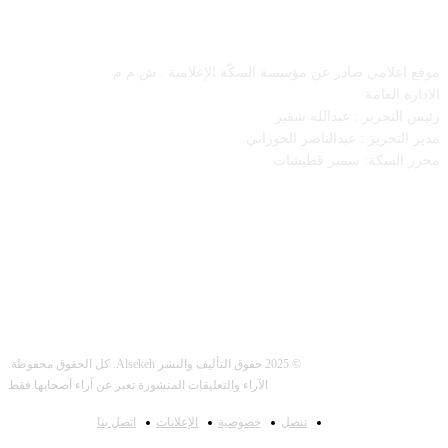
معلومات عنا
لامي صادر عن مؤسسة السكّة الإعلامية . ش م م
لعامة
حرير : عبدالله شقير
حرير : عبدالناصر الحوراني
سكة: سمير قطيشات
تابعنا
© 2025 حقوق التأليف والنشر Alsekeh. كل الحقوق محفوظة.
الآراء والتعليقات المنشورة تعبر عن آراء أصحابها فقط
تنصل
خصوصية
الإعلانات
اتصل بنا