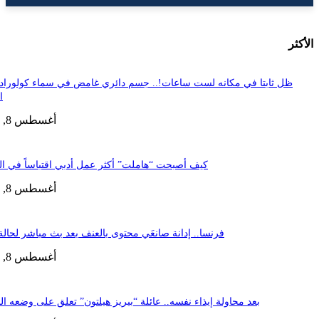
ثابتا في مكانه لست ساعات!.. جسم دائري غامض في سماء كولورادو يثير
الحيرة
أغسطس 8, 2026
كيف أصبحت “هاملت” أكثر عمل أدبي اقتباساً في العالم؟
أغسطس 8, 2026
فرنسا.. إدانة صانعَي محتوى بالعنف بعد بث مباشر لحالة وفاة
أغسطس 8, 2026
بعد محاولة إيذاء نفسه.. عائلة “بيريز هيلتون” تعلق على وضعه الصحي