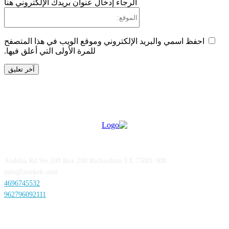
الرجاء إدخال عنوان بريدك الإلكتروني هنا
الموقع:
حفظ اسمي والبريد الإلكتروني وموقع الويب في هذا المتصفح
للمرة الأولى التي أعلق فيها.
908 Audelia Rd Ste 200 Box 200 Richardson TX 75081
info@alsekeh.com
4696745532
962796092111