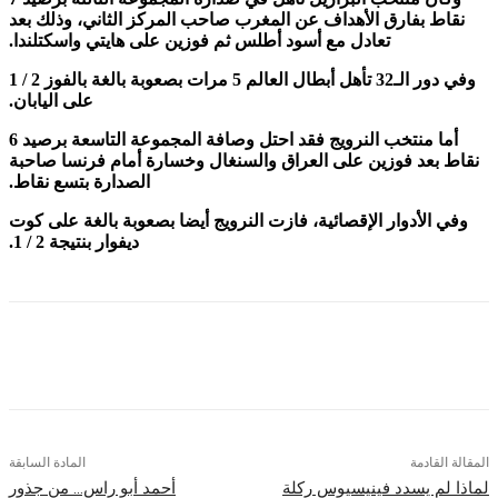
 بفارق الأهداف عن المغرب صاحب المركز الثاني، وذلك بعد
تعادل مع أسود أطلس ثم فوزين على هايتي واسكتلندا.
وفي دور الـ32 تأهل أبطال العالم 5 مرات بصعوبة بالغة بالفوز 2 / 1
على اليابان.
أما منتخب النرويج فقد احتل وصافة المجموعة التاسعة برصيد 6
بعد فوزين على العراق والسنغال وخسارة أمام فرنسا صاحبة
الصدارة بتسع نقاط.
الأدوار الإقصائية، فازت النرويج أيضا بصعوبة بالغة على كوت
ديفوار بنتيجة 2 / 1.
قادمة
المادة السابقة
م يسدد فينيسيوس ركلة
أحمد أبو راس… من جذور