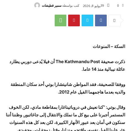
كتب بواسطة
سمير قطيشات
39
0
يوليو 8, 2026
السكة – المنوعات
ذكرت صحيفة The Kathmandu Post أن فيلا يُدعى دوربي يطارد
عائلة نيبالية منذ 14 عاما.
ووفقا للصحيفة، فقد المواطن شانيتشارا بوتي أحد سكان المنطقة
والديه بعدما هاجمهما الفيل عام 2012.
وقال بوتي: “كنا نعيش في دروباتيناغارا بمقاطعة مادي، لكن الخوف
المستمر أجبرنا على بيع كل ما نملك والانتقال إلى جاغاتبور. وظننا أننا
سنكون في أمان بعد عبور الأنهار الكبيرة، لكن بعد كل هذه السنوات
عثر علينا الفيل نفسه، واقتحم منزلنا، وقتل زوجة ابني وحفيدي