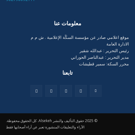
معلومات عنا
موقع اعلامي صادر عن مؤسسة السكّة الإعلامية . ش م م
الادارة العامة
رئيس التحرير : عبدالله شقير
مدير التحرير : عبدالناصر الحوراني
محرر السكة: سمير قطيشات
تابعنا
© 2025 حقوق التأليف والنشر Alsekeh. كل الحقوق محفوظة.
الآراء والتعليقات المنشورة تعبر عن آراء أصحابها فقط