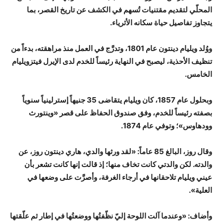
المحلّي لتقديم مقتنيات تُسهم في الكشف عن تاريخ القصر، بما
يتجاوز تفاصيل حياة سكانه الأثرياء.
ووُلد ويليام دينتون عام 1801، وتدرَّج في العمل منذ مراهقته، بدءاً من
تنظيف الأحذية، ليصبح في النهاية رئيساً للخدم لدى الإيرل فيتزويليام
الخامس.
وبحلول عام 1857، كان ويليام يتقاضى 35 جنيهاً إسترلينياً سنوياً
بصفته رئيساً للخدم، وفق صندوق الحفاظ على قصر «وينتورث
وودهاوس»؛ وتوفي عام 1874.
وقال روز، البالغ 85 عاماً: «لقد ورثها والدي، هاري دينتون روز، عن
والدته. لكن والدتي كانت تخاف منها؛ إذ قالت إنها كانت تشعر بأن
عيني ويليام تلاحقانها في أرجاء الغرفة، وأصرَّت على وضعها في
العلية».
وأضاف: «وعندما آلت اللوحة إليّ نظّفتُها ووضعتُها في إطار ثم علّقتها