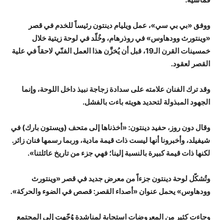
ووفق «بي بي سي»، عمل ويليام دينتون رئيساً للخدم في قصر
«وينتورث وودهاوس» في روذرهام، وخُلّد في لوحة زيتية خلال
خمسينات القرن الـ19، قبل أن يُخزَّن هذا العمل الفنّي لاحقاً في علية
القصر لعقود.
وقد ترك الفنان علامته على سدادة زجاجة نبيذ داخل اللوحة، وإنما
الجهود المبذولة لتحديد هويته باءت بالفشل.
وقال دون روز، حفيد دينتون: «أخذناها إلى متحف (ويستون بارك) في
شيفيلد، وأخبرونا أنها ليست ذات قيمة مادية، وربما رسمها فنان زائر.
لكنها ذات قيمة كبيرة بالنسبة إلينا؛ فهي جزء من تاريخ عائلتنا».
وتُشكّل لوحة دينتون جزءاً من معرض جديد في قصر «وينتورث
وودهاوس» يحمل عنوان «أصداء القصر: قصص في الضوء والحركة».
وجاءت كثير من المعروضات استجابة لمناشدة وُجّهت إلى المجتمع