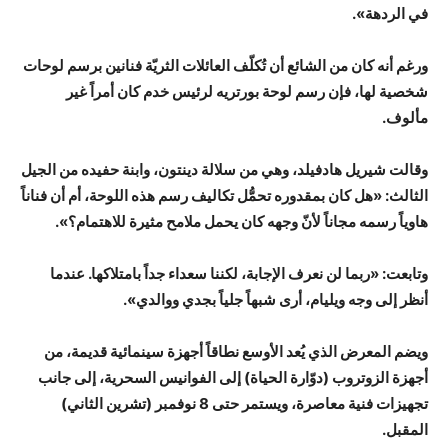
في الردهة».
ورغم أنه كان من الشائع أن تُكلّف العائلات الثريّة فنانين برسم لوحات
شخصية لها، فإن رسم لوحة بورتريه لرئيس خدم كان أمراً غير
مألوف.
وقالت شيريل هادفيلد، وهي من سلالة دينتون، وابنة حفيده من الجيل
الثالث: «هل كان بمقدوره تحمُّل تكاليف رسم هذه اللوحة، أم أن فناناً
هاوياً رسمه مجاناً لأنّ وجهه كان يحمل ملامح مثيرة للاهتمام؟».
وتابعت: «ربما لن نعرف الإجابة، لكننا سعداء جداً بامتلاكها. عندما
أنظر إلى وجه ويليام، أرى شبهاً جلياً بجدي ووالدي».
ويضم المعرض الذي يُعد الأوسع نطاقاً أجهزة سينمائية قديمة، من
أجهزة الزوتروب (دوّارة الحياة) إلى الفوانيس السحرية، إلى جانب
تجهيزات فنية معاصرة، ويستمر حتى 8 نوفمبر (تشرين الثاني)
المقبل.