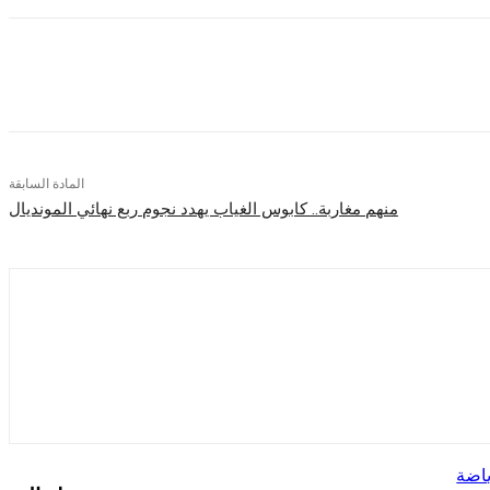
شارك
المادة السابقة
منهم مغاربة.. كابوس الغياب يهدد نجوم ربع نهائي المونديال
اضة