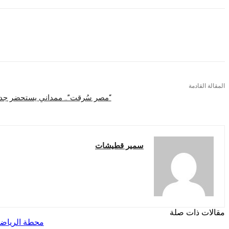
المقالة القادمة
“مصر سُرقت”.. ممداني يستحضر جدل
سمير قطيشات
مقالات ذات صلة
محطة الرياض