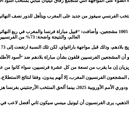
اء الضوء على المواجهة التي ستجمع رفاق كيليان مبابي بمنتخب أسود ا
وقالت لوباريزيان إن استطلاعًا للرأي أجري الأربعاء وشمل عينة من 1005 مشجعين، وأضافت: “قبيل 
العالم، والنتيجة واضحة: 73% من الفرنسيين يتوقعون فوز “الديوك” بكأس العالم وحصولهم على نجمتهم الثالثة”.
بدو أن المشجعين الفرنسيين قلقون بشأن مباراة بلادهم ضد “أسود الأط
يزيان إن ما يقرب من تسعة من كل عشرة فرنسيين، سواء كانوا من عشاق
عون الفرنسيون المغرب، إلا أنهم يبدون، وفقا لنتائج الاستطلاع، أكثر قلقًا من إسبانيا (33%) والأرجنتين