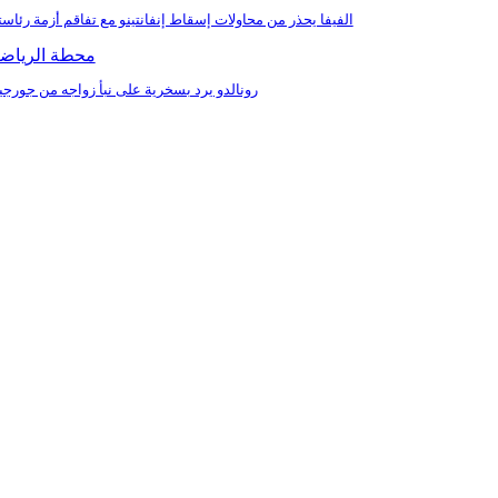
الفيفا يحذر من محاولات إسقاط إنفانتينو مع تفاقم أزمة رئاست
محطة الرياض
رونالدو يرد بسخرية على نبأ زواجه من جورجين