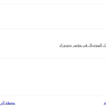
 المونديال في مؤتمر بنيويورك
ة
محطة الري