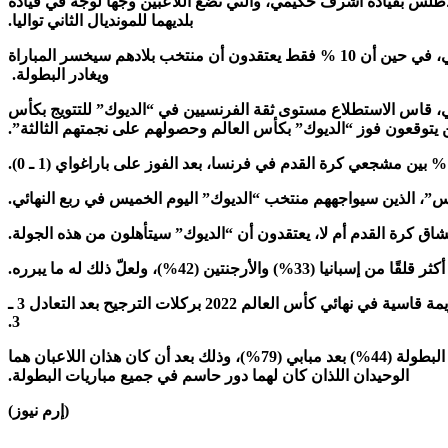
لأطلس بقيادة أشرف حكيمي، والتي تضع اللاعبين وجها لوجه في قيادة
بلديهما للمونديال الثاني تواليا.
وقال نحو 90 % ممن شملهم الاستطلاع إنهم واثقون من أن المنتخب الفرنسي سيفوز من جديد على المغرب ويتأهل للدور نصف النهائي، في حين أن 10 % فقط يعتقدون أن منتخب بلادهم سيخسر المباراة
ويغادر البطولة.
مباراة فرنسا والمغرب في ربع النهائي، قاس الاستطلاع مستوى ثقة الفرنسيين في “الديوك” للتتويج بكأس
لس”، الذين سيواجههم منتخب “الديوك” اليوم الخميس في ربع النهائي.
 كرة القدم أم لا، يعتقدون أن “الديوك” سيتأهلون من هذه الجولة.
 (42%)، ولعلّ ذلك له ما يبرره.
وأقصى المنتخب الإسباني نظيره الفرنسي من نصف نهائي يورو 2024 ودوري الأمم الأوروبية 2025، بينما ألحق المنتخب الأرجنتيني بفرنسا هزيمة قاسية في نهائي كأس العالم 2022 بركلات الترجيح بعد التعادل 3 ـ
3.
أما على مستوى هداف كأس العالم 2026، والتتويج بجائزة الحذاء الذهبي، يرى الفرنسيون أن ليونيل ميسي سيكون ثاني أفضل لاعب في البطولة (44%) بعد مبابي (79%)، وذلك بعد أن كان هذان اللاعبان هما
الوحيدان اللذان كان لهما دور حاسم في جميع مباريات البطولة.
(إرم نيوز)