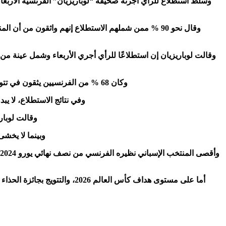
وسلّط استطلاع للرأي أجرته صحيفة “لوباريزيان” الفرنسية الأربع
وكان 68 % من الفرنسيين يثقون في تتويج بلادهم، وذلك قبل مواجهة باراغواي، لكن تلك النسبة ارتفعت إلى 73 % بين مشجعي كرة القدم في فرنسا، بعد الفوز على باراغواي (1 ـ 0).
وفي نتائج الاستطلاع، لا ي
وقالت لوبار
وبينما لا يخشى المشج