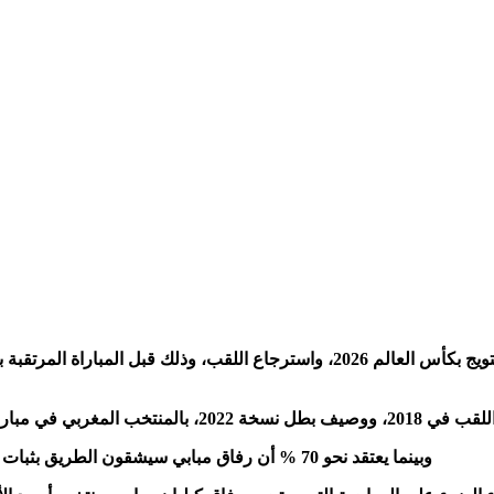
يرى أكثر بقليل من رُبع الفرنسيين أن بلادهم ستفشل في التتويج بكأس العالم 026
 الدور ربع النهائي لكأس العالم 2026،
وبينما يعتقد نحو 70 % أن رفاق مبابي سيشقون الطريق بثبات نحو اللقب، فإن 27 % يرون أن فريقهم لن يكون بطلا لمونديال 2026.