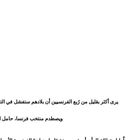
ويصطدم منتخب فرنسا، حامل اللقب في 2018، ووصيف بطل نسخة 2022، بالمنتخب المغربي في مباراة تبدو قوية في افتتاح منافسات