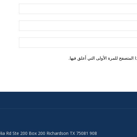
اسم:*
البريد
الإلكتروني:
الموقع:
المتصفح للمرة الأولى التي أعلق فيها.
908 Audelia Rd Ste 200 Box 200 Richardson TX 75081