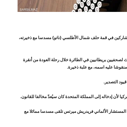
شاركين في قمة حلف شمال الأطلسي (ناتو) مسدسا مع ذخيرته،
 لصحفيين بريطانيين في الطائرة خلال رحلة العودة من أنقرة
منقوشا عليه اسمه، مع علبة ذخيرة.
يود التصدير.
 لأن إدخاله إلى المملكة المتحدة كان سيُعدّ مخالفا للقانون.
إن المستشار الألماني فريدريش ميرتس تلقى مسدسا مماثلا مع