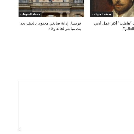
محطة المنوعات
محطة المنوعات
“هاملت” أكثر عمل أدبي
فرنسا.. إدانة صانعَي محتوى بالعنف بعد
العالم؟
بث مباشر لحالة وفاة