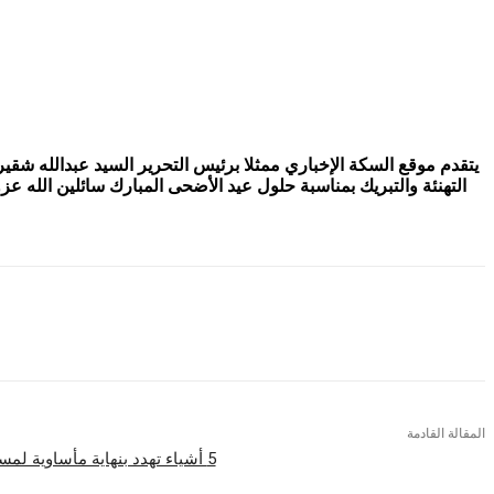
يتقدم موقع السكة الإخباري ممثلا برئيس التحرير السيد عبدالله شقي
التهنئة والتبريك بمناسبة حلول عيد الأضحى المبارك سائلين الله عز
المقالة القادمة
5 أشياء تهدد بنهاية مأساوية لمسيرة ميسي الدولية ليونيل ميسي