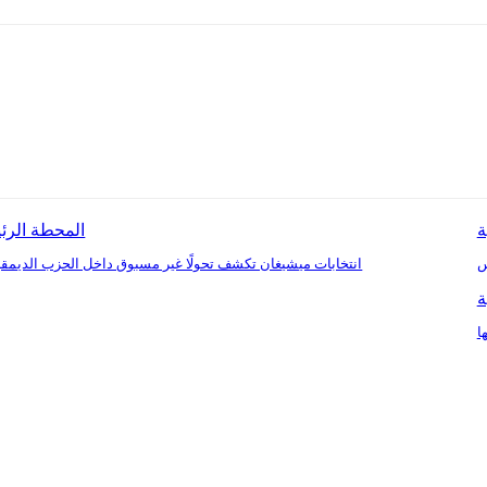
ة
المحطة الرئ
س
انتخابات ميشيغان تكشف تحولًا غير مسبوق داخل الحزب الديم
ة
ا