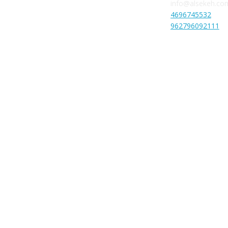
info@alsekeh.co
4696745532
962796092111