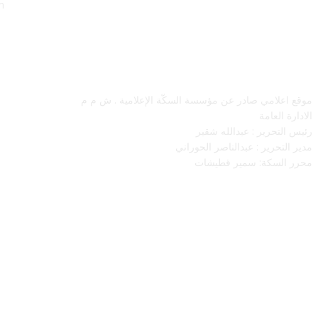
m
معلومات عنا
موقع اعلامي صادر عن مؤسسة السكّة الإعلامية . ش م م
الادارة العامة
رئيس التحرير : عبدالله شقير
مدير التحرير : عبدالناصر الحوراني
محرر السكة: سمير قطيشات