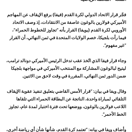
فجّر قرار الاتحاد الدولي لكرة القدم (فيفا) برفع الإيقاف عن المهاجم
الأميركي فولارين بالوغون عاصفة من الانتقادات، إذ وصف الاتحاد
الأوروبي لكرة القدم (يويفا) القرار بأنه “تجاوز للخطوط الحمراء”،
فيما رأت بلجيكا، خصم الولايات المتحدة في ثمن النهائي، أن القرار
“غير مفهوم”.
وجاء قرار فيفا الذي اتُخذ عقب تدخل الرئيس الأميركي دونالد ترامب،
ليتيح لبالوغون المشاركة مع المنتخب الأميركي في مواجهة بلجيكا
ضمن الدور ثمن النهائي، المقررة في وقت لاحق من الاثنين.
وقال ويفا في بيان: “قرار الأمس القاضي بتعليق تنفيذ عقوبة الإيقاف
التلقائي لمباراة واحدة، الناتجة عن البطاقة الحمراء التي تلقاها
اللاعب فولارين بالوغون، ووضعها تحت فترة اختبار لمدة عام، تجاوز
الخط الأحمر”.
وأضاف ويفا في بيانه: “تعتمد كرة القدم، شأنها شأن أي رياضة أخرى،