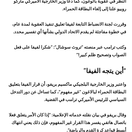
النظر في عقوبة بالوغون، كما دعا وزير الخارجية الأميركي ماركو
روبيو علنا إلى إلغاء البطاقة الحمراء.
وقررت لجنة الانضباط التابعة لفيفا تعليق تنفيذ العقوبة لمدة عام،
في خطوة مفاجئة لم يقدم الاتحاد الدولي بشأنها أي تفسير محدد.
وكتب ترامب عبر منصته “تروث سوشال”: “شكرا لفيفا على فعل
الصواب وتصحيح ظلم كبير!”
“أين يتجه الفيفا”
واعتبر وزير الخارجية البلجيكي ماكسيم بريفو، أن قرار الفيفا بتعليق
البطاقة الحمراء لبالاغون “غير مفهوم”، كما تساءل عن دور التدخل
السياسي للرئيس الأميركي ترامب في القضية.
وقال بريفو في بيان نقلته خدماته الإعلامية: “إذا كان الأمر يتعلق فعلا
باتصال هاتفي يفسر هذا القرار غير المفهوم، فإن ذلك يعني انتهاك
أبسط قواعد كرة القدم والرياضة”.