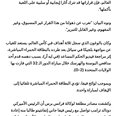
العالم، فإن قراراتها قد تترك آثارا إيجابية أو سلبية على اللعبة
بأكملها”.
ونوه البيان: “نعرب عن ذهولنا من هذا القرار غير المسبوق، وغير
المفهوم، وغير القابل للتبرير”.
وكان بالوغون الذي سجل ثلاثة أهداف في كأس العالم، يستعد للغياب
عن مواجهة بلجيكا في سياتل بعد طرده بالبطاقة الحمراء المباشرة،
إثر مراجعة فيديو الحكم المساعد (في ايه آر)، بسبب دهسه قدم أحد
مدافعي البوسنة والهرسك خلال مباراة الدور الـ 32 التي فازت بها
الولايات المتحدة (2-0).
وبموجب لوائح فيفا، تؤدي البطاقة الحمراء المباشرة تلقائيا إلى
الإيقاف لمباراة واحدة.
وكشفت مصادر مطلعة لوكالة فرانس برس أن الرئيس الأميركي
دونالد ترامب تواصل مع رئيس فيفا جاني إنفانتينو طالبا منه إعادة