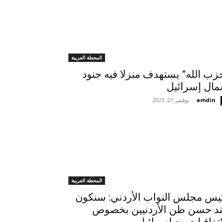
المحطة العربية
زب الله” يستهدف منزلا فيه جنود
ال إسرائيل
amdin
-
نوفمبر 21, 2023
المحطة العربية
يس مجلس النواب الأردني: سنكون
د حسن ظن الأردنيين بخصوص