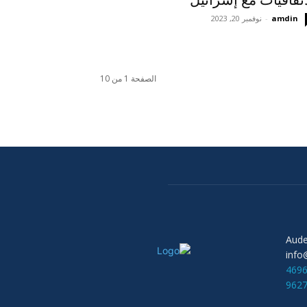
اتفاقيات مع إسرائيل
amdin
-
نوفمبر 20, 2023
الصفحة 1 من 10
info
469
962