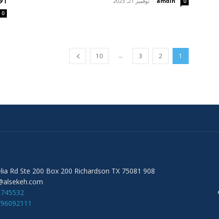
ال
amdin
-
نوفمبر 21, 2023
0
0
...
10
3
2
1
908 Audelia Rd Ste 200 Box 200 Richardson TX 75081
@alsekeh.com
6745532
796092111