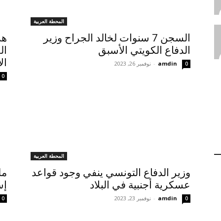
المحطة العربية
السجن 7 سنوات لخالد الجراح وزير
هد
الدفاع الكويتي الأسبق
ال
ال
amdin
-
نوفمبر 26, 2023
0
0
المحطة العربية
وزير الدفاع التونسي ينفي وجود قواعد
مل
عسكرية أجنبية في البلاد
إس
amdin
-
نوفمبر 23, 2023
0
0