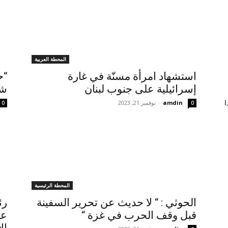
المحطة العربية
استشهاد امرأة مسنّة في غارة
“ح
إسرائيلية على جنوب لبنان
شم
amdin
-
نوفمبر 21, 2023
ا
0
0
المحطة الرئيسية
الحوثي : “ لا حديث عن تحرير السفينة
رئ
قبل وقف الحرب في غزة “
عن