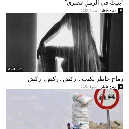
“بنيتُ في الرملِ قصري”
رماح خاطر
-
مايو 7, 2023
0
كتاب السكة
رماح خاطر تكتب .. ركض.. ركض.. ركض
رماح خاطر
-
مايو 1, 2023
0