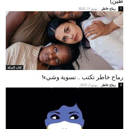
طين)
رماح خاطر
-
يونيو 11, 2023
1
كتاب السكة
رماح خاطر تكتب .. نسوية وشيء!
رماح خاطر
-
يونيو 2, 2023
0