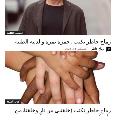
المحطة الثقافية
رماح خاطر تكتب : حمزة نمرة والدببة الطيبة
رماح خاطر
-
أغسطس 14, 2023
0
كتاب السكة
رماح خاطر تكتب (خلقتني من نارٍ وخلقتهُ من