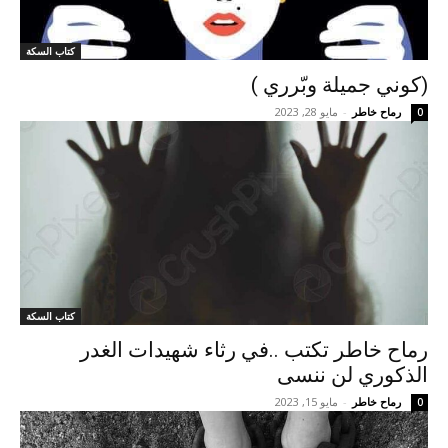
كتاب السكة
(كوني جميلة وبّرري )
رماح خاطر
-
مايو 28, 2023
0
كتاب السكة
رماح خاطر تكتب ..في رثاء شهيدات الغدر
الذكوري لن ننسى
رماح خاطر
-
مايو 15, 2023
0