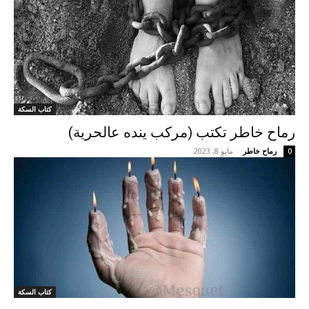
كتاب السكة
رماح خاطر تكتب (مركب ينده عالحرية)
رماح خاطر
-
مايو 8, 2023
0
كتاب السكة