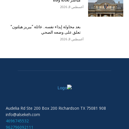
مباشر لحالة وفاة
أغسطس 8, 2026
بعد محاولة إيذاء نفسه.. عائلة “بيريز هيلتون”
تعلق على وضعه الصحي
أغسطس 8, 2026
908 Audelia Rd Ste 200 Box 200 Richardson TX 75081
info@alsekeh.com
4696745532
962796092111