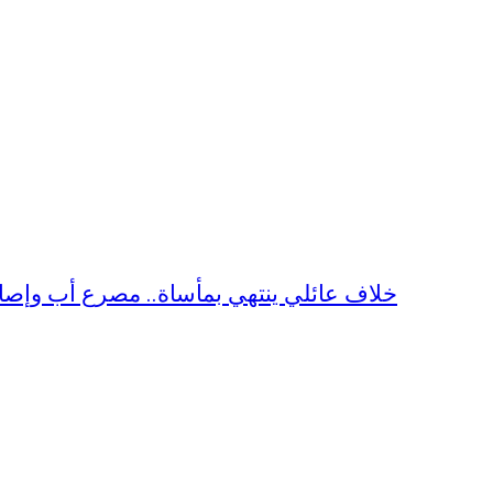
خلاف عائلي ينتهي بمأساة.. مصرع أب وإصابة