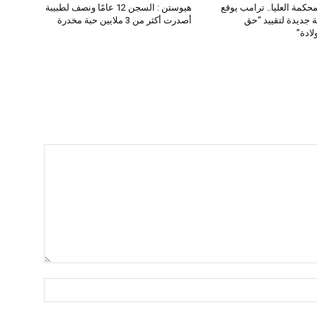
حكمة العليا.. ترامب يوقع
هيوستن : السجن 12 عامًا ونصف لطبيبة
ة جديدة لتقييد “حق
أصدرت أكثر من 3 ملايين حبة مخدرة
لادة”
اسم:*