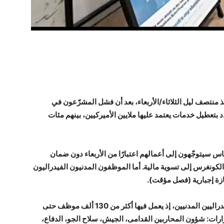
ذ منتصف ليل الثلاثاء/الأربعاء، بعد أن فشل المشرّعون في
د بتعطيل خدمات يعتمد عليها ملايين الأميركيين، بينهم مئات
س سيتوجّهون إلى أعمالهم اعتبارًا من الأربعاء دون ضمان
كونغرس إلى تسوية مالية. أما الموظفون المدنيون الفيدراليون
ازة إجبارية (فصل مؤقت).
تكساس تُعد من أكثر الولايات احتضانًا للموظفين الفيدراليين المدنيين، إذ يعمل فيها أكثر من 130 ألف موظف حتى
اسي في وزارات: شؤون المحاربين القدامى، الجيش، سلاح الجو، الدفاع،