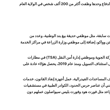
والخزانة. وبإضافة العسكريين النظاميين، فإن وزارة الدفاع وحدها وظفت أكثر من 200 ألف شخص في الولاية العام
 سابقة، مثل موظفي حديقة بيغ بند الوطنية، وعدد من
وواكو، إضافة إلى موظفي وزارة الزراعة في مراكز الخدمة
أما العاملون في القطاعات الحيوية مثل مراقبي الحركة الجوية وموظفي إدارة أمن النقل (TSA) في مطارات
تكساس، فسيتعين عليهم مواصلة العمل دون أجر حتى استئناف التمويل. ومنذ عام 2019، يحصل هؤلاء عادة على
المساعدات الفيدرالية، عمل أجهزة إنفاذ القانون، خدمات
يعني أن عناصر حرس الحدود، الكوادر الطبية في مستشفيات
قواعد مثل فورت هود وفورت بليس سيواصلون عملهم دون