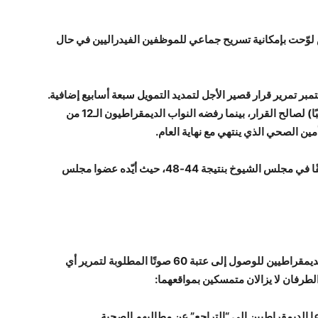
 لوّحت بإمكانية تسريح جماعي للموظفين الفيدراليين في حال
ر تمرير قرار قصير الأجل لتمديد التمويل سبعة أسابيع إضافية.
وصوّت جميع النواب الجمهوريين من تكساس (25 نائبًا) لصالح القرار، بينما رفضه النواب الديمقراطيون الـ12 من
مين الصحي الذي ينتهي مع نهاية العام.
ورغم أن القرار مرّ في مجلس النواب، فإنه فشل لاحقًا في مجلس الشيوخ بنتيجة 44-48، حيث أيّده عضوا مجلس
يحتاج الجمهوريون في مجلس الشيوخ إلى أصوات الديمقراطيين للوصول إلى عتبة 60 صوتًا المطلوبة لتمرير أي
الطرفان لا يزالان متمسكين بمواقعهما:
عا الديمقراطيين إلى “التراجع” عن مطالبهم الصحية.