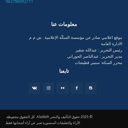
962796092111
معلومات عنا
موقع اعلامي صادر عن مؤسسة السكّة الإعلامية . ش م م
الادارة العامة
رئيس التحرير : عبدالله شقير
مدير التحرير : عبدالناصر الحوراني
محرر السكة: سمير قطيشات
تابعنا
© 2025 حقوق التأليف والنشر Alsekeh. كل الحقوق محفوظة.
الآراء والتعليقات المنشورة تعبر عن آراء أصحابها فقط