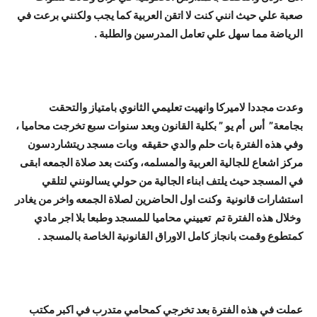
صعبة علي حيث انني كنت لا اتقن العربية كما يجب ولكنني برعت في
الرياضة مما سهل علي تعامل المدرسين والطلبة .
وعدت مجددا لاميركا وانهيت تعليمي الثانوي بامتياز والتحقت
بجامعة” أس أم يو ” بكلية القانون وبعد سنوات سبع تخرجت محاميا ،
وفي هذه الفترة بات حلم والدي حقيقه وبات مسجد ريتشاردسون
مركز اشعاع للجالية العربية والمسلمه، وكنت بعد صلاة الجمعه ابقى
في المسجد حيث يلتف ابناء الجالية من حولي يسالونني لتلقي
استشارات قانونية وكنت اول الحاضرين لصلاة الجمعه واخر من يغادر
وخلال هذه الفترة تم تعييني محاميا للمسجد وطبعا بلا اجر مادي
ك
متطوع وقمت بانجاز كامل الاوراق القانونية الخاصة بالمسجد .
عملت في هذه الفترة بعد تخرجي كمحامي متدرب في اكبر مكتب