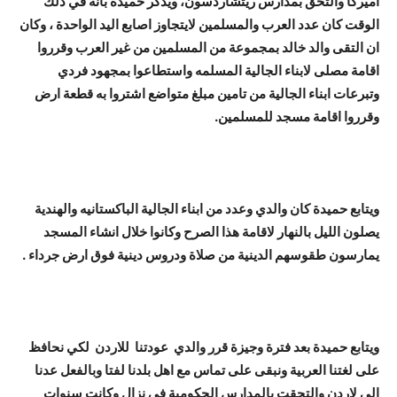
اميركا والتحق بمدارس ريتشاردسون، ويذكر حميده بانه في ذلك
الوقت كان عدد العرب والمسلمين لايتجاوز اصابع اليد الواحدة ، وكان
ان التقى والد خالد بمجموعة من المسلمين من غير العرب وقرروا
اقامة مصلى لابناء الجالية المسلمه واستطاعوا بمجهود فردي
وتبرعات ابناء الجالية من تامين مبلغ متواضع اشتروا به قطعة ارض
وقرروا اقامة مسجد للمسلمين.
ويتابع حميدة كان والدي وعدد من ابناء الجالية الباكستانيه والهندية
يصلون الليل بالنهار لاقامة هذا الصرح وكانوا خلال انشاء المسجد
يمارسون طقوسهم الدينية من صلاة ودروس دينية فوق ارض جرداء .
ويتابع حميدة بعد فترة وجيزة قرر والدي عودتنا للاردن لكي نحافظ
على لغتنا العربية ونبقى على تماس مع اهل بلدنا لفتا وبالفعل عدنا
الى لاردن والتحقت بالمدارس الحكومية في نزال وكانت سنوات