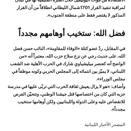
لمراقبة تنفيذ القرار 1701شمال الليطاني انطلاقاً من أن القرار
المذكور لا يقتصر فقط على منطقة الجنوب».
فضل الله: ستخيب أوهامهم مجدداً
في المقابل، ردّ عضو كتلة «الوفاء للمقاومة»، النائب حسن فضل
الله، على حديث رجي عن نزع سلاح حزب الله، معتبراً أنه «من
الواضح أنه كعنصر ميليشياوي شارك في الحرب الأهلية ضد الشعب
اللبناني، لا يميّز بين انتمائه إلى المجلس الحربي وكونه موظفاً في
مجلس الوزراء».
وأضاف: «هو لا يزال يعيش ثقافة الحرب التي تربّى عليها في مدرسة
حزبه التي كان من اختصاصها قتل جيشنا الوطني، وتتحيّن الفرص
للانقضاض عليه وعلى الدولة واللبنانيين. ولكن أوهامها ستخيب
مجدداً».
المصدر الأخبار اللبنانية