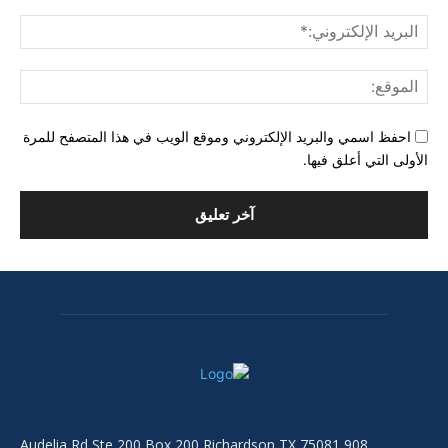
البري
الإل
المو
احفظ اسمي والبريد الإلكتروني وموقع الويب في هذا المتصفح للمرة
الأولى التي أعلق فيها.
908 Audelia Rd Ste 200 Box 200 Richardson TX 75081