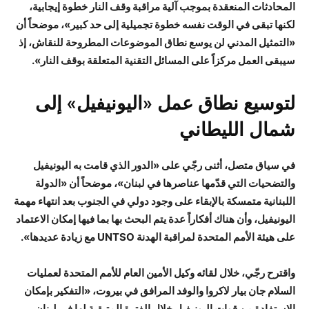
المحادثات المنعقدة بموجب آلية مراقبة وقف النار خطوة إيجابية،
لكنها تبقى في الوقت نفسه خطوة تجميلية إلى حد كبير»، موضحاً أن
«التمثيل المدني لن يوسع نطاق الموضوعات المطروحة للنقاش، إذ
سيبقى العمل مركزاً على المسائل التقنية المتعلقة بوقف النار».
لتوسيع نطاق عمل «اليونيفيل» إلى
شمال الليطاني
في سياق متصل، أثنى رجّي على «الدور الذي قامت به اليونيفيل
والتضحيات التي قدّمها عناصرها في لبنان»، موضحاً أن «الدولة
اللبنانية متمسكة بالإبقاء على وجود دولي في الجنوب بعد انتهاء مهمة
اليونيفيل، وأن هناك أفكاراً عدة يتم البحث بها بما فيها إمكان الاعتماد
على هيئة الأمم المتحدة لمراقبة الهدنة UNTSO مع زيادة عديدها».
واقترح رجّي، خلال لقائه وكيل الأمين العام للأمم المتحدة لعمليات
السلام جان بيار لاكروا والوفد المرافق في بيروت، «التفكير بإمكان
الاستفادة من قوات اليونيفيل خلال الفترة المتبقية لها في لبنان