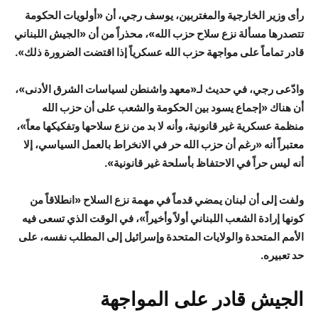
رأى وزير الخارجية والمغتربين، يوسف رجي، أن «أولويات الحكومة
تتصدرها مسألة نزع سلاح حزب الله»، محذراً من أن «الجيش اللبناني
قادر تماماً على مواجهة حزب الله عسكرياً إذا اقتضت الضرورة ذلك».
وادّعى رجي، في حديث لـ«معهد واشنطن لسياسات الشرق الأدنى»،
أن هناك «إجماع يسود بين الحكومة والشعب على أن حزب الله
منظمة عسكرية غير قانونية، وأنه لا بد من نزع سلاحها وتفكيكها معاً»،
معتبراً أنه «رغم أن حزب الله حر في الانخراط بالعمل السياسي، إلا
أنه ليس حراً في الاحتفاظ بأسلحة غير قانونية».
ولفت إلى أن لبنان يمضي قدماً في مهمة نزع السلاح «انطلاقاً من
كونها إرادة الشعب اللبناني أولاً وأخيراً»، في الوقت الذي تسعى فيه
الأمم المتحدة والولايات المتحدة وإسرائيل إلى المطلب نفسه، على
حد تعبيره.
الجيش قادر على المواجهة