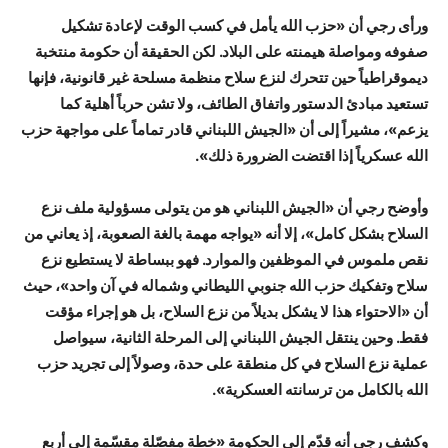
ورأى رجي أن «حزب الله يأمل في كسب الوقت لإعادة تشكيل
صفوفه ومواصلة هيمنته على البلاد. لكن الحقيقة أن حكومة منتخبة
ديموقراطياً حين تتحرك لنزع سلاح منظمة مسلحة غير قانونية، فإنها
تستعيد مبادئ الدستور واتفاق الطائف، ولا تشن حرباً أهلية كما
يزعم»، مشيراً إلى أن «الجيش اللبناني قادر تماماً على مواجهة حزب
الله عسكرياً إذا اقتضت الضرورة ذلك».
وأوضح رجي أن «الجيش اللبناني هو من يتولى مسؤولية ملف نزع
السلاح بشكل كامل»، إلا أنه «يواجه مهمة بالغة الصعوبة، إذ يعاني من
نقص ملموس في الموظفين والموارد. فهو ببساطة لا يستطيع نزع
سلاح وتفكيك حزب الله جنوبي الليطاني وشماله في آن واحد»، حيث
أن «الاحتواء هذا لا يشكل بديلاً من نزع السلاح، بل هو إجراء مؤقت
فقط. وحين ينتقل الجيش اللبناني إلى المرحلة الثانية، سيواصل
عملية نزع السلاح في كل منطقة على حدة، وصولاً إلى تجريد حزب
الله بالكامل من ترسانته العسكرية».
وكشف رجي أنه قدّم إلى الحكومة «خطة مفصّلة مقسّمة إلى أربع