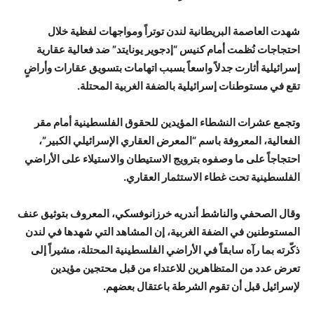
شهدت العاصمة البريطانية لندن توتراً ومواجهات لفظية خلال
احتجاجات نُظمت أمام كنيس “إدجوير يونايتد” ضد فعالية عقارية
إسرائيلية أثارت جدلاً واسعاً بسبب اتهامات بتسويق عقارات وأراضٍ
تقع في مستوطنات إسرائيلية بالضفة الغربية المحتلة.
وتجمع عشرات النشطاء المؤيدين للحقوق الفلسطينية أمام مقر
الفعالية، المعروفة باسم “المعرض العقاري الإسرائيلي الكبير”،
احتجاجاً على ما وصفوه بترويج الاستيطان والاستيلاء على الأراضي
الفلسطينية تحت غطاء الاستثمار العقاري.
وقال الصحفي والناشط أندريه خرزانوفسكي، المعروف بتوثيق عنف
المستوطنين في الضفة الغربية، إن المشاهد التي شهدها في لندن
ذكّرته بما رآه سابقاً في الأراضي الفلسطينية المحتلة، مشيراً إلى
تعرض عدد من المتظاهرين للاعتداء من قبل محتجين مؤيدين
لإسرائيل قبل أن تقوم الشرطة باعتقال بعضهم.