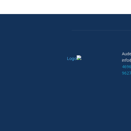
info
469
962