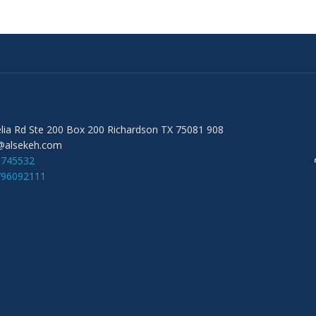
908 Audelia Rd Ste 200 Box 200 Richardson TX 75081
@alsekeh.com
6745532
796092111