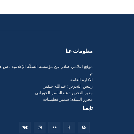
معلومات عنا
موقع اعلامي صادر عن مؤسسة السكّة الإعلامية . ش م
م
الادارة العامة
رئيس التحرير : عبدالله شقير
مدير التحرير : عبدالناصر الحوراني
محرر السكة: سمير قطيشات
تابعنا