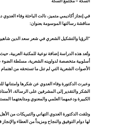
السكة – مجتمع السكة
في إنجاز أكاديمي متميز، نالت الباحثة وفاء العدوي در
مناقشة رسالتها الموسومة بعنوان:
“الرؤيا والتشكيل الشعري في شعر سعد الدين شاهين:
وتُعد هذه الدراسة إضافة نوعية للمكتبة العربية، حي
أسلوبية متخصصة لدواوينه الشعرية، مسلطة الضوء على 
الأصوات الشعرية التي لم تنل ما تستحقه من اهتمام 
وعبرت الدكتورة وفاء العدوي عن شكرها وامتنانها لله
الشكر والتقدير إلى المشرفين على الرسالة، الأستاذ 
الكبيرة ودعمهما العلمي والمعنوي ومتابعتهما المست
وتلقت الدكتورة العدوي التهاني والتبريكات من الأهل و
لها دوام التوفيق والنجاح ومزيداً من العطاء والإنجاز