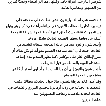
شرطي النار على امرأة حامل وقتلها، مما أثار استياءً وغضبًا كبيرين
بين الجمهور ومحامي العائلة.
قام قسم شرطة بلدة بليندون بنشر لقطات على صفحته على
فيسبوك تُظهر اللحظات الأخيرة في حياة امرأة تُدعى تاكيا يونج وتبلغ
من العمر 21 عامًا، حيث أطلق عليها أحد عناصر الشرطة النار، ما
أسفر عن وفاتها. ويظهر الفيديو الحادث بشكل مروع.
وأبدى شون والتون محامي عائلة الضحية استيائه الشديد من
الحادث، حيث قال: “بعد مشاهدة الفيديو يبدو أنه لم يكن هناك أي
مبرر لإطلاق النار على موكلتي، كما يظهر الفيديو مدى إساءة
استخدام القوة والسلطة من قبل الشرطة”.
وأشار شون والتون إلى أن هذا الحادث المأساوي أسفر أيضًا عن
وفاة جنين الضحية المتوقع.
وقد أصدر قائد شرطة بليندون بيانًا حول الحادث، مطالبًا مكتب
التحقيقات الجنائية في ولاية أوهايو بالتحقيق الفوري والشفاف في
الحادث لتحديد ملابساته ومعاقبة المسؤولين عنه.
شاهد الفيديو: