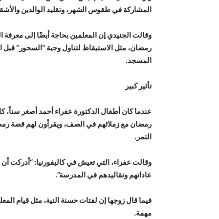
المشاركة في طقوس الشهر، وتقليد الوالدين والأشقاء 
وقالت الجنيدي إن المعلمين بحاجة أيضًا إلى معرفة 
رمضان، مثل الاستيقاظ لتناول وجبة “السحور” قبل ا
المسجد.
تأثير كبير
عندما كان أطفال الدكتورة عفراء أحمد أصغر سناً، كانت
رمضان مع زملائهم في الصف، ويقرأون لهم قصة رمضا
التمر.
وقالت عفراء، التي تعيش في كاليفورنيا: “أدركت أن 
عاداتهم وتقاليدهم في المدرسة”.
فيما قال زوجها إن لفتات حسنة النية، مثل قيام الم
مهمة.