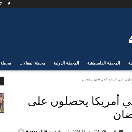
ية
المحطة الفلسطينية
المحطة الدولية
محطة المقالات
محطة ا
صلون على الدعم خلال شهر رمضان
ا
ي أمريكا يحصلون على
ضان
كتب بواسطة
Alsekeh Editor
0
211
مارس 17, 2024