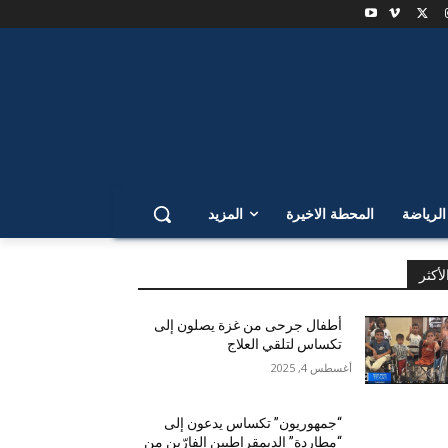
لرياضة
المحطة الاخيرة
المزيد
لأكثر
أطفال جرحى من غزة يصلون إلى
تكساس لتلقي العلاج
أغسطس 4, 2025
“جمهوريون” تكساس يدعون إلى
“مطاردة” الديمقراطيين الفارّين من