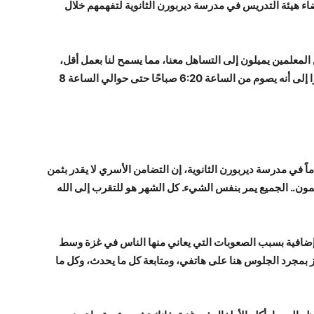
اد آدم البالغ من العمر 14 عامًا بأعضاء هيئة التدريس في مدرسة ديربورن الثانوية لتفهمهم خلال
المعلمين يميلون إلى التساهل معنا، مما يسمح لنا بعمل أقل،
إنهم لا يغضبون منا لأنهم يدركون أننا صائمون”، مشيرًا إلى أنه يصوم من الساعة 6:20 صباحًا حتى حوالي الساعة 8
حسين مرتضى، وهو طالب يبلغ من العمر 17 عاماً في مدرسة ديربورن الثانوية، إن التضامن الأسري لا يقدر بثمن
ن.. الجميع يمر بنفس الشيء. كل الشهر هو للتقرب إلى الله
ضافية بسبب الصعوبات التي يعاني منها الناس في غزة وسط
ز بمجرد الجلوس هنا على هاتفي، ومتابعة كل ما يحدث، وكل ما