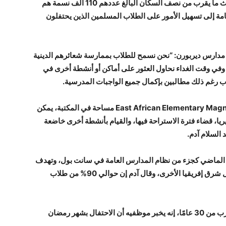
على سبيل المثال، في ديربورن بولاية ميشيغان – حيث ما يقرب من نصف السكان البالغ عددهم 110 ألف نسمة هم
 إلى تسهيل الأمور على الطلاب المسلمين الذين يحتفلون
 مدارس ديربورن: “نحن نسمح للطلاب بممارسة شعائرهم الدينية
 وفي وقت الغداء نحاول العثور على أماكن أو أنشطة أخرى في
اب رغم ذلك مطالبين بإكمال جميع الواجبات المدرسية.
وفي سانت بول بولاية مينيسوتا، خصصت مدرسة East African Elementary Magnet مساحة في المكتبة، يمكن
يريا، قضاء فترة الاستراحة فيها، والقيام بأنشطة أخرى خاضعة
السلام آدم.
تضم 220 طالبًا في الخريف الماضي كجزء من نظام المدارس العامة في سانت بول، وتهدف
إلى تعزيز الروابط الثقافية واللغوية مع الصومال ودول شرق إفريقيا الأخرى، وقال آدم إن حوالي 90% من طلاب
وقال آدم، الذي عمل مع المنطقة التعليمية منذ ما يقرب من 30 عامًا، إنه يخبر موظفيه أن الاحتفال بشهر رمضان