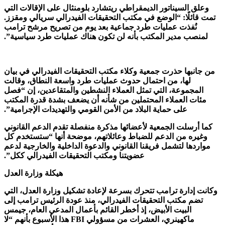
ق السيناتور الديمقراطي ريتشارد بلومنثال على الإقالات التي
ائلًا: “الوضع في مكتب التحقيقات الفيدرالي سريالي ومقزز.
نُفذت عمليات طرد جماعية بعد يوم من تصريح مرشح ترامب
صب مدير المكتب بأنه لن تكون هناك عمليات طرد سياسية”.
نبها حذرت جمعية وكلاء مكتب التحقيقات الفيدرالي في بيان
لها، من احتمال حدوث عمليات طرد واسعة النطاق، وقالت
مجموعة، التي تمثل العملاء النشطين والمتقاعدين، إن “فصل
ت العملاء المحتملين من شأنه أن يضعف بشدة قدرة المكتب
على حماية البلاد من الأمن القومي والتهديدات الإجرامية”.
أرسلت الجمعية لأعضائها مذكرة منفصلة تقدم الدعم القانوني
ره من الدعم للضباط وعائلاتهم، موضحة أنها “ستستخدم كل
دها لتشمل فريقنا القانوني والدعوة الداخلية والخارجية لدعم
عضويتنا ومكتب التحقيقات الفيدرالي ككل”.
هيكلة وزارة العدل
إدارة ترامب تتحرك بسرعة لإعادة تشكيل وزارة العدل، التي
م مكتب التحقيقات الفيدرالي، منذ عودة الرئيس ترامب إلى
البيت الأبيض، إذ أخطر القائم بأعمال المدعي العام، جيمس
ماكهينري، العشرات من مسؤولي FBI هذا الأسبوع بأنهم “لا