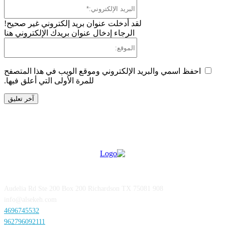
البريد
الإلكتروني
لقد أدخلت عنوان بريد إلكتروني غير صحيح!
الرجاء إدخال عنوان بريدك الإلكتروني هنا
الموقع:
حفظ اسمي والبريد الإلكتروني وموقع الويب في هذا المتصفح
للمرة الأولى التي أعلق فيها.
908 Audelia Rd Ste 200 Box 200 Richardson TX 75081
info@alsekeh.com
4696745532
962796092111