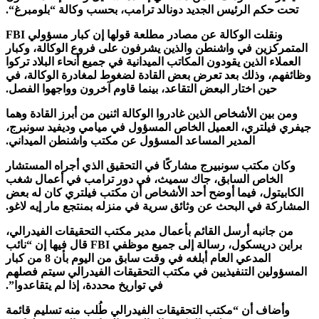
حكم الرئيس الجديد دونالد ترامب، بحسب وكالة “بلومبرغ“.
ونقلت الوكالة عن مصادر مطلعة قولها إن كبار مسؤولي FBI
ركزين في واشنطن والذين يشرفون على فروع الوكالة، وكبار
اء الذين يقودون المكاتب الميدانية في جميع أنحاء البلاد تركوا
م، وذلك بعد تعرض بعض القادة لضغوط لمغادرة الوكالة، في
حين اختار البعض التقاعد، بينما قاوم آخرون وواجهوا الفصل.
بين الأشخاص الذين غادروا الوكالة اثنين من أبرز القادة وهما
فيلتري، العميل الخاص المسؤول في ميامي وديفيد سونبرج،
المدير المساعد المسؤول عن مكتب واشنطن الميداني.
ن مكتب سونبيرج مشاركًا في التحقيق الذي أجراه المستشار
لخاص السابق، جاك سميث، في دور ترامب في أعمال شغب
يتول، فيما أوضح أحد الأشخاص أن مكتب فيلتري كان له بعض
كة في البحث عن وثائق سرية في منزله بمنتجع مار إيه لاغو.
جانبه أرسل القائم بأعمال مدير مكتب التحقيقات الفيدرالي،
براين دريسكول، رسالة إلى جميع موظفي FBI قال فيها إن “نائب
المدعي العام أبلغه في وقت سابق من اليوم بأن 8 من كبار
ولين التنفيذيين في مكتب التحقيقات الفيدرالي سيتم فصلهم
في تواريخ محددة، إذا لم يتقاعدوا”.
ضاف أن “مكتب التحقيقات الفيدرالي طُلب منه تسليم قائمة