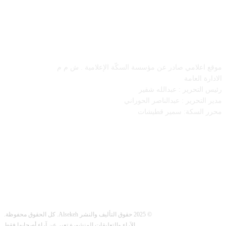
معلومات عنا
لامي صادر عن مؤسسة السكّة الإعلامية . ش م م
لعامة
حرير : عبدالله شقير
حرير : عبدالناصر الحوراني
سكة: سمير قطيشات
تابعنا
© 2025 حقوق التأليف والنشر Alsekeh. كل الحقوق محفوظة.
الآراء والتعليقات المنشورة تعبر عن آراء أصحابها فقط