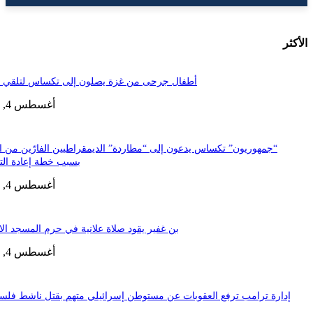
أطفال جرحى من غزة يصلون إلى تكساس لتلقي العلاج
أغسطس 4, 2025
جمهوريون” تكساس يدعون إلى “مطاردة” الديمقراطيين الفارّين من الولاية
بسبب خطة إعادة التقسيم
أغسطس 4, 2025
بن غفير يقود صلاة علانية في حرم المسجد الاقصى
أغسطس 4, 2025
رة ترامب ترفع العقوبات عن مستوطن إسرائيلي متهم بقتل ناشط فلسطيني