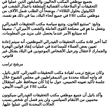
بجميع موظفي المكتب الحاليين والسابقين الذين عملوا في
لتحقيقات أو الملاحقات القضائية المتعلقة بأعمال الشغب في
الكابيتول بحلول الثلاثاء”، موضحاً أن الطلب شمل الآلاف من
تب FBI في جميع أنحاء البلاد، بما في ذلك هو نفسه.
بع: “سنتبع القانون، ونتبع سياسة مكتب التحقيقات الفيدرالي،
 ما هو في مصلحة القوى العاملة والشعب الأميركي”، مضيفاً
أنه سيتابع الأمر عندما يحصل على مزيد من المعلومات.
ر قادة مكتب التحقيقات الفيدرالي الموظفين، أنه سيتم إعادة
تعيين بعض العملاء للمساعدة في عمليات إنفاذ قوانين الهجرة
رك لاعتقال وترحيل الأشخاص الموجودين في البلاد بشكل غير
قانوني.
مرشح ترامب
مرشح ترمب لقيادة مكتب التحقيقات الفيدرالي، كاش باتيل،
اجه أسئلة محددة من الديمقراطيين في مجلس الشيوخ خلال
تأكيد تعيينه الخميس، حول ما إذا كان سيحافظ على استقلال
مكتب FBI عن البيت الأبيض.
 باتيل أن جميع موظفي مكتب التحقيقات الفيدرالي سيكونون
حميين من الانتقام السياسي، ولن يتم فصل أي شخص بسبب
الحالات المحددة التي عملوا عليها.