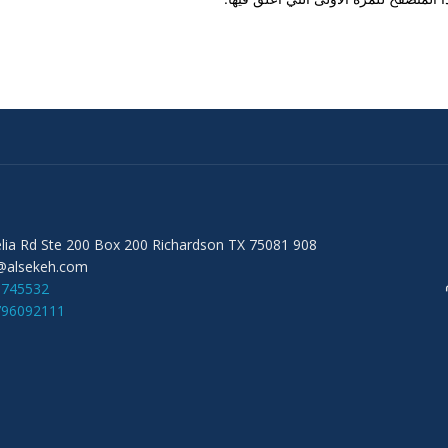
908 Audelia Rd Ste 200 Box 200 Richardson TX 75081
@alsekeh.com
6745532
796092111