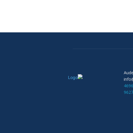
info
469
962