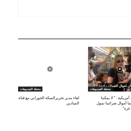
محطة الفيديوهات
محطة الفيديوهات
مريكية : ” لا يمكننا
لقاء مدير تحريرالسكة الحوراني مع قناة
ا أموال ضرائبنا تمول
الميادين
غزة”