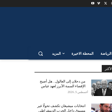
لرياضة
المحطة الاخيرة
المزيد
لأكثر
من دحلان إلى العالول… هل أصبح
الإقصاء السمة الأبرز لعهد عباس
أغسطس 5, 2026
انتخابات ميشيغان تكشف تحولًا غير
مسبوق داخل الحزب الديمقراطي