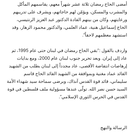
أمضى الحاج رمضان ثلاثة عشر شهراً معهم، يقاسمهم المأكل
والمشرب والمسكن، ويؤمّن لهم حاجاتهم، ويشرف على تدريبهم
ورعايتهم، وكان من بينهم القادة الدكتور عبد العزيز الرنتيسي،
الحاج إسماعيل هنية، عماد العلمي، والدكتور محمود الزهار، وقد
استشهد معظمهم لاحقاً”.
واردف بالقول :”بقي الحاج رمضان في لبنان حتى عام 1995، ثم
عاد إلى إيران. وبعد تحرير جنوب لبنان عام 2000، ومع بدايات
إرهاصات انتفاضة الأقصى، عاد مجدداً إلى لبنان بطلب من الشهيد
القائد عماد مغنية وبموافقة من الشهيد القائد الحاج قاسم
سليماني، قائد قوة القدس آنذاك، وبرضى سماحة سيد شهداء الأمة
السيد حسن نصر الله. تولّى عندها مسؤولية ملف فلسطين في قوة
القدس في الحرس الثوري الإسلامي”.
الرسالة والنهج