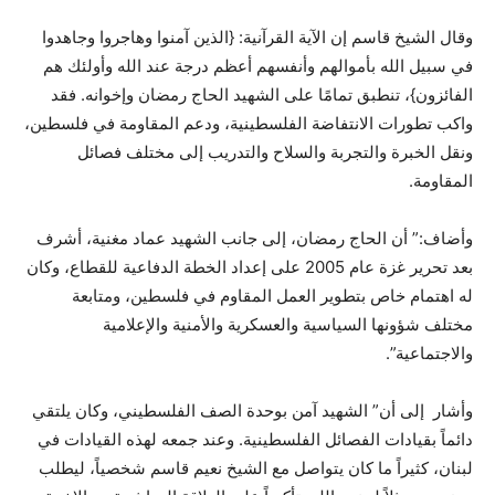
وقال الشيخ قاسم إن الآية القرآنية: {الذين آمنوا وهاجروا وجاهدوا
في سبيل الله بأموالهم وأنفسهم أعظم درجة عند الله وأولئك هم
الفائزون}، تنطبق تمامًا على الشهيد الحاج رمضان وإخوانه. فقد
واكب تطورات الانتفاضة الفلسطينية، ودعم المقاومة في فلسطين،
ونقل الخبرة والتجربة والسلاح والتدريب إلى مختلف فصائل
المقاومة.
وأضاف:” أن الحاج رمضان، إلى جانب الشهيد عماد مغنية، أشرف
بعد تحرير غزة عام 2005 على إعداد الخطة الدفاعية للقطاع، وكان
له اهتمام خاص بتطوير العمل المقاوم في فلسطين، ومتابعة
مختلف شؤونها السياسية والعسكرية والأمنية والإعلامية
والاجتماعية”.
وأشار إلى أن” الشهيد آمن بوحدة الصف الفلسطيني، وكان يلتقي
دائماً بقيادات الفصائل الفلسطينية. وعند جمعه لهذه القيادات في
لبنان، كثيراً ما كان يتواصل مع الشيخ نعيم قاسم شخصياً، ليطلب