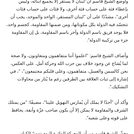
وأوضع الشيخ قاسم ان”لبنان لا يستقر إلا بجميع أبنائه، وليس
بإعطاء فئة على حساب فئة أخرى، ولا فئات على حساب فئات
أخرى”، مشدّدًا على أن “لبنان المستقر، الواحد والموحد، يجب أن
تتجسّد فيه الدولة بكل مكوناتها، ومن ضمنها المقاومة، كجسم واحد،
فلا يوجد فريق باسم الدولة وآخر باسم المقاومة، بل إن المقاومة
جزء من تركيبة الدولة”.
وأضاف الشيخ قاسم: “اعلموا أننا متفاهمون ومتعاونون، ولا صحة
لما يُشاع عن وجود خلاف بين حزب الله وحركة أمل. على العكس،
نحن كالسمن والعسل، متفاهمون، وعلى قلبكم مجتمعون”، “، في
إشارة إلى ثبات العلاقة بين الطرفين رغم ما يُثار من محاولات
التشكيك.”.
وأكد أن “أحدًا لا يملك أن يُمارس التهويل علينا”، مضيفًا: “من يمتلك
الشرف والمقاومة لا يمكن إلا أن يكون صاحب عزّة وأنفة، يحافظ
على قوته وعلى شعبه”.
وحذّر الشيخ قاسم من أن المعركة الدائرة اليوم تمسّ الكيان