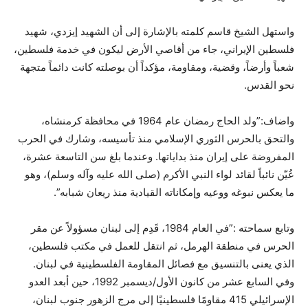
واستهل الشيخ قاسم كلمته بالإشارة إلى أن الشهيد إيزدي، شهيد
فلسطين الإيراني، جاء من أقاصي الأرض ليكون في خدمة فلسطين،
شعباً وأرضاً، وقضية، ومقاومة، مؤكداً أن بوصلته كانت دائماً متجهة
نحو القدس.
واضاف:”ولد الحاج رمضان عام 1964 في محافظة كرمنشاه،
والتحق بالحرس الثوري الإسلامي منذ تأسيسه، وشارك في الحرب
المفروضة على إيران منذ بداياتها. وعندما بلغ سن التاسعة عشرة،
عُيّن نائباً لقائد لواء النبي الأكرم (صلى الله عليه وآله وسلم)، وهو
ما يعكس نبوغه ووعيه وإمكاناته القيادية منذ ريعان شبابه”.
وتابع سماحته :”في العام 1984، قَدِم إلى لبنان مسؤولاً عن مقر
الحرس في منطقة الهرمل، ثم انتقل للعمل في مكتب فلسطين،
الذي يعنى بالتنسيق مع فصائل المقاومة الفلسطينية في لبنان.
وفي السابع عشر من كانون الأول/ديسمبر 1992، حين أبعد العدو
الإسرائيلي 415 مقاومًا فلسطينيًا إلى مرج الزهور جنوب لبنان،