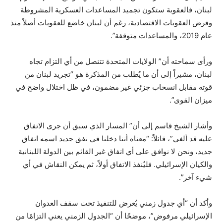
لبنان، فالعقوبة ستكون تجميد المساعدات العسكرية المشروطة
وفرض العقوبات الاقتصادية، رغم أن لبنان خاضع للعقوبات أصلاً منذ
عام 2019، والمساعدات متوقفة”.
ورأى سماحته أن” الولايات المتحدة تتنصل من أي التزام تجاه
لبنان، مشيراً إلى أن ما يُطلب من المذكرة هو “تجريد لبنان من
قوته مقابل انسحاب جزئي غير مضمون، في ظل اختلال واضح في
ميزان القوى”.
وأشار الشيخ قاسم إلى أن” المسار الذي سبق أن جرى الاتفاق
عليه قد ألغي”، قائلاً: “معناه أننا دخلنا في نفق جديد اسمه اتفاق
جديد، ونحن لا نوافق على أي اتفاق غير القائم بين الدولة اللبنانية
والكيان الإسرائيلي. فليُنفذ الاتفاق أولاً، ثم يمكن النقاش في أي
شيء آخر”.
وأكد أن “أي جدول زمني يُعرض للتنفيذ تحت سقف العدوان
الإسرائيلي مرفوض”، موضحًا أن “الجدول الزمني يعني التزامًا من