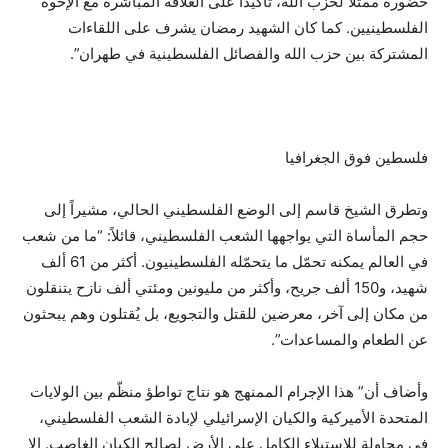
حضوره ممثلاً لحزب الله، تأكيداً على العلاقة المباشرة مع الإخوة
الفلسطينيين. كما كان الشهيد رمضان يشرف على اللقاءات
المشتركة بين حزب الله والفصائل الفلسطينية في طهران”.
فلسطين فوق الجغرافيا
وتطرق الشيخ قاسم إلى الوضع الفلسطيني الحالي، مشيراً إلى
حجم المأساة التي يواجهها الشعب الفلسطيني، قائلاً: “ما من شعب
في العالم يمكنه تحمّل ما يتحمّله الفلسطينيون. أكثر من 61 ألف
شهيد، و150 ألف جريح، وأكثر من مليونين ومئتي ألف نازح يتنقلون
من مكان إلى آخر، معرضين للقتل والتجويع، بل يُقتلون وهم يبحثون
عن الطعام والمساعدات”.
وأضاف أن” هذا الإجرام الممنهج هو نتاج تواطؤ منظّم بين الولايات
المتحدة الأميركية والكيان الإسرائيلي لإبادة الشعب الفلسطيني،
في محاولة للاستيلاء الكامل على الأرض لصالح الكيان الغاصب. إلا