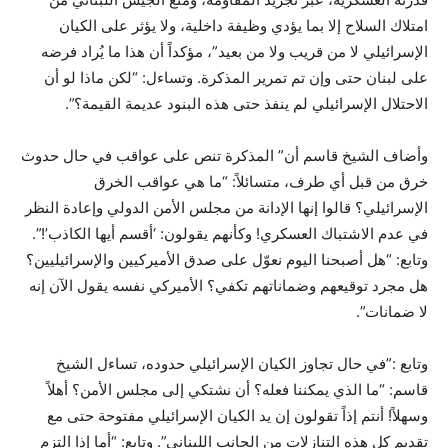
امتلاك السلاح إلا بما يؤدي وظيفة داخلية، ولا يؤثر على الكيان
الإسرائيلي لا من قريب ولا من بعيد”، مؤكداً أن هذا ما يُراد فرضه
على لبنان حتى وإن تم تمرير المذكرة. وتساءل: “لكن ماذا لو أن
الاحتلال الإسرائيلي لم ينفذ حتى هذه البنود عديمة القيمة؟”.
وأضاف الشيخ قاسم أن” المذكرة تنص على عواقب في حال حدوث
خرق من قبل أي طرف، متسائلاً: “ما هي عواقب الخرق
الإسرائيلي؟ قالوا إنها الإدانة من مجلس الأمن الدولي وإعادة النظر
في عدم الاشتباك العسكري! وكأنهم يقولون: ‘أقسم أيها الكاذب’!”.
وتابع: “هل أصبحنا اليوم نعوّل على صدق الأميركيين والإسرائيليين؟
هل مجرد توقيعهم وضماناتهم تكفي؟ الأميركي نفسه يقول الآن إنه
لا ضمانات”.
وتابع :”في حال تجاوز الكيان الإسرائيلي حدوده، تساءل الشيخ
قاسم: “ما الذي يمكننا فعله؟ أن نشتكي إلى مجلس الأمن؟ أهلاً
وسهلاً! أنتم إذاً تقولون إن يد الكيان الإسرائيلي مفتوحة حتى مع
تقديم كل هذه التنازلات من الجانب اللبناني”. وتابع: “أما إذا التزم