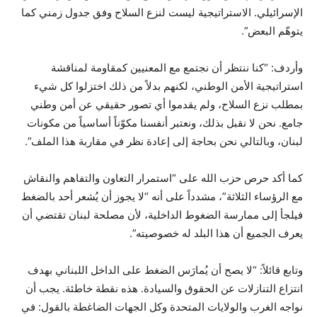
الإسرائيلي. الاستراتيجية ليست لنزع السلاح وفق جدول زمني كما
يتوهّم البعض”.
وأردف: “كنا ننتظر أن نجتمع مع المعنيين كمقاومة لمناقشة
استراتيجية الأمن الوطني، لكنهم بدلاً من ذلك اختزلوا كل شيء
بمطلب نزع السلاح، ولم يقدموا أي تصور حقيقي عن أمن وطني
جامع. نحن لا نقبل بذلك، ونعتبر أنفسنا مكوّناً أساسياً من مكونات
لبنان، وبالتالي نحن بحاجة إلى إعادة نظر في مقاربة هذا الملف”.
كما أكد حرص حزب الله على “استمرار التعاون والتفاهم والنقاش
مع الرؤساء الثلاثة”، مشدداً على أنه “لا يجوز أن يُشعر أحد بالضغط
فيلجأ إلى ممارسة الضغوط الداخلية، لأن مصلحة لبنان تقتضي أن
يعرف الجميع أن هذا البلد له خصوصيته”.
وتابع قائلاً: “لا يصح أن يُمارَس الضغط على الداخل اللبناني بهدف
انتزاع التنازلات عن الحقوق والسيادة. هذه نقطة خاطئة. يجب أن
نواجه الغرب والولايات المتحدة وكل الجهات الضاغطة بالقول: في