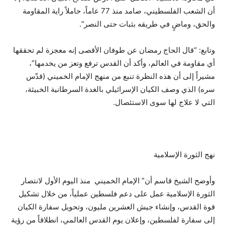
أن الشعب الفلسطيني، صامد منذ 77 عاماً، حاملاً راية المقاومة
والحق، وماضٍ في طريقه بثبات حتى النصر”.
وتابع: “قال الحاج رمضان عن طوفان الأقصى إنه معجزة لم تحققها
أي مقاومة في العالم، وأكد أن القدس ترفع وتعز من يخدمها”،
مشيراً إلى أن هذه النظرة تنبع من منهج الإمام الخميني (قدّس
سره) الذي وصف الكيان الإسرائيلي بالغدة السرطانية الخبيثة،
التي لا علاج لها سوى الاستئصال.
نهج الثورة الإسلامية
وأوضح الشيخ قاسم أن” الإمام الخميني منذ اليوم الأول لانتصار
الثورة الإسلامية عمل على دعم فلسطين عملياً، من خلال تشكيل
قوة القدس، وإنشاء جيش العشرين مليون، وتحويل سفارة الكيان
إلى سفارة لفلسطين، وإعلان يوم القدس العالمي، انطلاقاً من رؤية