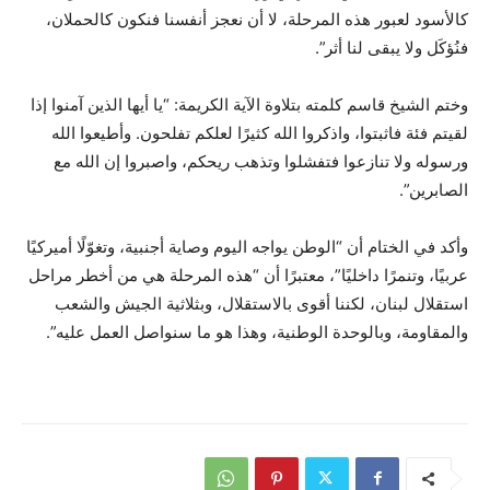
كالأسود لعبور هذه المرحلة، لا أن نعجز أنفسنا فنكون كالحملان،
فنُؤكَل ولا يبقى لنا أثر”.
وختم الشيخ قاسم كلمته بتلاوة الآية الكريمة: “يا أيها الذين آمنوا إذا
لقيتم فئة فاثبتوا، واذكروا الله كثيرًا لعلكم تفلحون. وأطيعوا الله
ورسوله ولا تنازعوا فتفشلوا وتذهب ريحكم، واصبروا إن الله مع
الصابرين”.
وأكد في الختام أن “الوطن يواجه اليوم وصاية أجنبية، وتغوّلًا أميركيًا
عربيًا، وتنمرًا داخليًا”، معتبرًا أن “هذه المرحلة هي من أخطر مراحل
استقلال لبنان، لكننا أقوى بالاستقلال، وبثلاثية الجيش والشعب
والمقاومة، وبالوحدة الوطنية، وهذا هو ما سنواصل العمل عليه”.