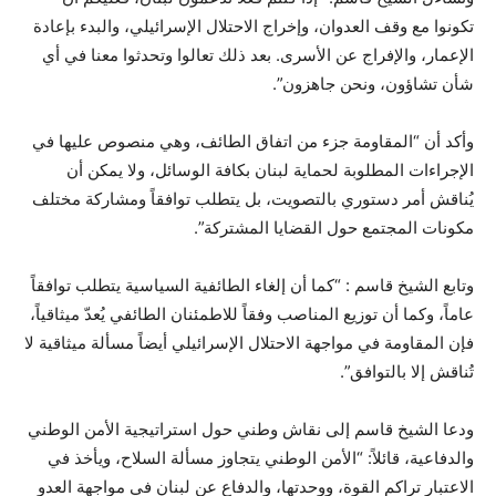
تكونوا مع وقف العدوان، وإخراج الاحتلال الإسرائيلي، والبدء بإعادة
الإعمار، والإفراج عن الأسرى. بعد ذلك تعالوا وتحدثوا معنا في أي
شأن تشاؤون، ونحن جاهزون”.
وأكد أن “المقاومة جزء من اتفاق الطائف، وهي منصوص عليها في
الإجراءات المطلوبة لحماية لبنان بكافة الوسائل، ولا يمكن أن
يُناقش أمر دستوري بالتصويت، بل يتطلب توافقاً ومشاركة مختلف
مكونات المجتمع حول القضايا المشتركة”.
وتابع الشيخ قاسم : “كما أن إلغاء الطائفية السياسية يتطلب توافقاً
عاماً، وكما أن توزيع المناصب وفقاً للاطمئنان الطائفي يُعدّ ميثاقياً،
فإن المقاومة في مواجهة الاحتلال الإسرائيلي أيضاً مسألة ميثاقية لا
تُناقش إلا بالتوافق”.
ودعا الشيخ قاسم إلى نقاش وطني حول استراتيجية الأمن الوطني
والدفاعية، قائلاً: “الأمن الوطني يتجاوز مسألة السلاح، ويأخذ في
الاعتبار تراكم القوة، ووحدتها، والدفاع عن لبنان في مواجهة العدو