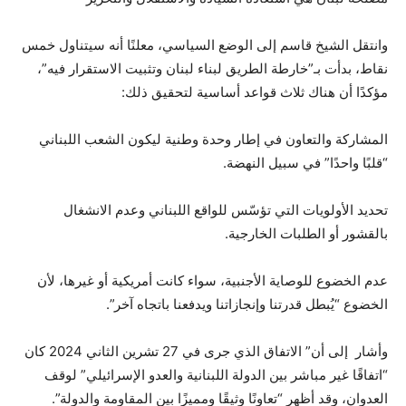
وانتقل الشيخ قاسم إلى الوضع السياسي، معلنًا أنه سيتناول خمس
نقاط، بدأت بـ”خارطة الطريق لبناء لبنان وتثبيت الاستقرار فيه”،
مؤكدًا أن هناك ثلاث قواعد أساسية لتحقيق ذلك:
المشاركة والتعاون في إطار وحدة وطنية ليكون الشعب اللبناني
“قلبًا واحدًا” في سبيل النهضة.
تحديد الأولويات التي تؤسّس للواقع اللبناني وعدم الانشغال
بالقشور أو الطلبات الخارجية.
عدم الخضوع للوصاية الأجنبية، سواء كانت أمريكية أو غيرها، لأن
الخضوع “يُبطل قدرتنا وإنجازاتنا ويدفعنا باتجاه آخر”.
وأشار إلى أن” الاتفاق الذي جرى في 27 تشرين الثاني 2024 كان
“اتفاقًا غير مباشر بين الدولة اللبنانية والعدو الإسرائيلي” لوقف
العدوان، وقد أظهر “تعاونًا وثيقًا ومميزًا بين المقاومة والدولة”.