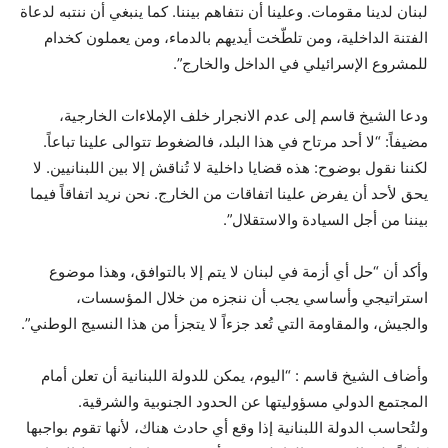
لبنان لدينا مقومات. وعلينا أن نتفاهم بيننا. كما ينبغي أن ننتبه لدعاة
الفتنة الداخلية، ومن تلطّخت أيديهم بالدماء، ومن يعملون كخدام
للمشروع الإسرائيلي في الداخل والخارج”.
ودعا الشيخ قاسم إلى عدم الانجرار خلف الإملاءات الخارجية،
مضيفاً: “لا أحد مرتاح في هذا البلد، فالضغوط تتوالى علينا تباعاً.
لكننا نقول بوضوح: هذه قضايا داخلية لا تُناقش إلا بين اللبنانيين. لا
يحق لأحد أن يفرض علينا اتفاقات من الخارج. نحن نريد اتفاقاً فيما
بيننا من أجل السيادة والاستقلال”.
وأكد أن “حل أي أزمة في لبنان لا يتم إلا بالتوافق، وهذا موضوع
استراتيجي وأساسي يجب أن ننجزه من خلال المؤسسات،
والجيش، والمقاومة التي تُعد جزءاً لا يتجزأ من هذا النسيج الوطني”.
وأضاف الشيخ قاسم : “اليوم، يمكن للدولة اللبنانية أن تعلن أمام
المجتمع الدولي مسؤوليتها عن الحدود الجنوبية والشرقية.
ولتُحاسب الدولة اللبنانية إذا وقع أي حادث هناك، لأنها تقوم بواجبها