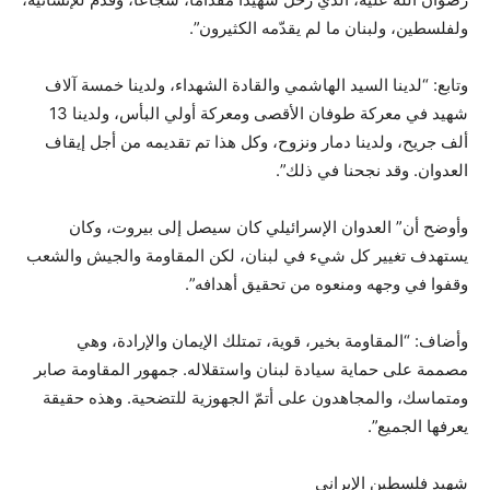
ولفلسطين، ولبنان ما لم يقدّمه الكثيرون”.
وتابع: “لدينا السيد الهاشمي والقادة الشهداء، ولدينا خمسة آلاف
شهيد في معركة طوفان الأقصى ومعركة أولي البأس، ولدينا 13
ألف جريح، ولدينا دمار ونزوح، وكل هذا تم تقديمه من أجل إيقاف
العدوان. وقد نجحنا في ذلك”.
وأوضح أن” العدوان الإسرائيلي كان سيصل إلى بيروت، وكان
يستهدف تغيير كل شيء في لبنان، لكن المقاومة والجيش والشعب
وقفوا في وجهه ومنعوه من تحقيق أهدافه”.
وأضاف: “المقاومة بخير، قوية، تمتلك الإيمان والإرادة، وهي
مصممة على حماية سيادة لبنان واستقلاله. جمهور المقاومة صابر
ومتماسك، والمجاهدون على أتمّ الجهوزية للتضحية. وهذه حقيقة
يعرفها الجميع”.
شهيد فلسطين الإيراني