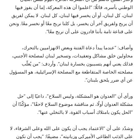
الوطني بأسره، قائلًا: “اعلموا أن هذه المعركة، إما أن يفوز فيها
لبنان، كل لبنان، أو أن يخسر فيها لبنان، كل لبنان. لا يمكن لفريق
أن يربح ولفريق آخر أن يخسر، بل كلنا نربح معًا أو نخسر معًا. ونحن
على قناعة تامة بأننا قادرون على أن نربح معًا”.
وأضاف: “عندما يبدأ دعاة الفتنة وبعض الانهزاميين بالتحرك،
محاولين خلق مشاكل وتعقيدات، وتسخير لبنان لمصلحة الأجنبي،
فذلك يعني أنهم يتسببون بخسارة لبنان”. وأردف: “من يُغلّب
مصلحته الخاصة المتقاطعة مع المصلحة الإسرائيلية، هو المسؤول
عن أي ضرر يلحق بلبنان”.
ورأى أن “العدوان هو المشكلة، وليس السلاح”، داعيًا إلى “حل
مشكلة العدوان أولًا، ثم مناقشة موضوع السلاح لاحقًا”، مؤكّدًا أن
“الحل يكون بامتلاك أسباب القوة، لا بالتخلي عنها”.
وشدّد على أن “الاعتماد يجب أن يكون على الله وعلى الشرفاء، لا
على الذئب الطاغي الأميركي وزبانيته”، مضيفًا: “يجب أن نكون