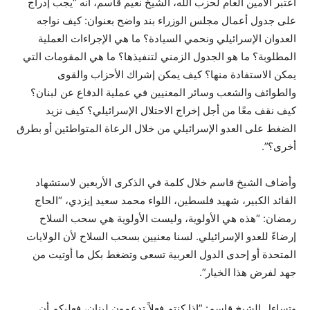
اعتبر الأمين العام لحزب الله، الشيخ نعيم قاسم، انه “يجب إدراج
على جدول أعمال مجلس الوزراء بند واضح بعنوان: كيف نواجه
العدوان الإسرائيلي ونحمي السيادة؟ ما هي الإجراءات العملية
المطلوبة؟ ما هو الجدول الزمني لتنفيذها؟ ما هي المقومات التي
يمكن الاستفادة منها؟ كيف يمكن إشراك الأحزاب والقوى
والطوائف والشعب وسائر المعنيين في عملية الدفاع عن لبنان؟
كيف نقف معًا من أجل إخراج الاحتلال الإسرائيلي؟ كيف نزيد
الضغط على العدو الإسرائيلي من خلال الرعاة المتواطئين أو بطرق
أخرى؟”.
وأضاف الشيخ قاسم خلال كلمة في الذكرى الأربعين لاستشهاد
القائد الكبير، شهيد فلسطين، اللواء محمد سعيد إيزدي، “الحاج
رمضان: “هذه هي الأولوية، وليست الأولوية هي سحب السلاح
إرضاءً للعدو الإسرائيلي. لسنا معنيين بسحب السلاح لأن الولايات
المتحدة أو إحدى الدول العربية تسعى وتضغط بكل ما أوتيت من
جهد لفرض هذا الخيار”.
وتساءل الشيخ قاسم: ”إذا كنتم فعلاً تدعمون لبنان، فعليكم أن