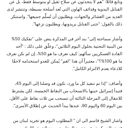
وتابع قائلاً: “هم لا يتحدثون عن سلاح ثقيل أو متوسط فقط، بل عن
القنابل اليدوية وقذائف الهاون التي تُعد أسلحة بسيطة، وتنتشر لدى
العديد من العشائر والجهات، ويطلبون أن تُسلَّم جميعها”. واستنكر
ذلك بالقول: “حتى القنابل يريدونها، ويطلبون نزعها”.
وأشار سماحته إلى” بند آخر في المذكرة ينص على “تفكيك 50%
من البنية التحتية بحلول اليوم الثلاثين”، وعلّق على ذلك : “أحد
القادة العسكريين سألهم: كيف نعرف ما هو 50%، إن لم نكن نعرف
ما هو 100%؟”، معتبراً أن هذا “لغم” يُمكن للعدو استخدامه لاحقًا
للادعاء بعدم الالتزام الكامل”.
وأضاف: “إذا تم تنفيذ كل ما ورد، نكون قد وصلنا إلى اليوم 45،
فتبدأ إسرائيل حينها بالانسحاب من النقاط الخمسة، لكن يشترط
للانتقال إلى المرحلة الثالثة أن تنسحب من ثلاث نقاط على الأقل،
بين اليوم 60 واليوم 90، عندها يبدأ الحديث عن إطلاق الأسرى”.
واشار الشيخ قاسم الى ان ” المطلوب اليوم هو تجريد لبنان من
قدرته العسكرية، عبر تجريد المقاومة، ومنع الجيش اللبناني من