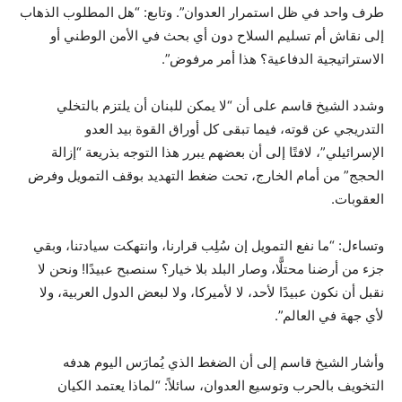
طرف واحد في ظل استمرار العدوان”. وتابع: “هل المطلوب الذهاب
إلى نقاش أم تسليم السلاح دون أي بحث في الأمن الوطني أو
الاستراتيجية الدفاعية؟ هذا أمر مرفوض”.
وشدد الشيخ قاسم على أن “لا يمكن للبنان أن يلتزم بالتخلي
التدريجي عن قوته، فيما تبقى كل أوراق القوة بيد العدو
الإسرائيلي”، لافتًا إلى أن بعضهم يبرر هذا التوجه بذريعة “إزالة
الحجج” من أمام الخارج، تحت ضغط التهديد بوقف التمويل وفرض
العقوبات.
وتساءل: “ما نفع التمويل إن سُلِب قرارنا، وانتهكت سيادتنا، وبقي
جزء من أرضنا محتلًّا، وصار البلد بلا خيار؟ سنصبح عبيدًا! ونحن لا
نقبل أن نكون عبيدًا لأحد، لا لأميركا، ولا لبعض الدول العربية، ولا
لأي جهة في العالم”.
وأشار الشيخ قاسم إلى أن الضغط الذي يُمارَس اليوم هدفه
التخويف بالحرب وتوسيع العدوان، سائلاً: “لماذا يعتمد الكيان