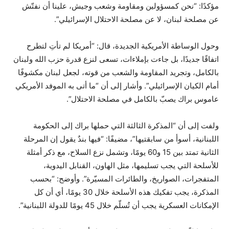
مؤكدًا: “نحن كمسؤولين ومقاومة وشعب وجيش، علينا أن نفتّش
عن مصلحة لبنان، لا عن مصلحة الاحتلال الإسرائيلي”.
وحول الوساطة الأمريكية الجديدة، قال: “أمريكا لم تأتِ لتطرح
اتفاقًا جديدًا، بل جاءت بإملاءات، تسعى لنزع قدرة حزب الله ولبنان
بالكامل، وتجريد المقاومة والشعب من قوته، لجعل لبنان مكشوفًا
أمام الكيان الإسرائيلي”. وأشار إلى أن “ما أتى به الموفد الأمريكي
عاموس براك يصبّ بالكامل في مصلحة الاحتلال”.
ولفت إلى أن “المذكرة الثالثة التي حملها براك إلى الحكومة
اللبنانية، أسوأ من سابقتيها”، مضيفًا: “فيها بندٌ يقول إن المرحلة
الثانية تمتد بين 15 و60 يومًا، وتشمل نزع السلاح، مع ذكر أمثلة
للأسلحة التي يجب تسليمها، مثل الهاون، القنابل اليدوية،
المتفجرات، الصواريخ، والطائرات المسيّرة”. وأوضح: “بحسب
المذكرة، يجب تفكيك هذه الأسلحة خلال 30 يومًا، أي أن كل
الإمكانات العسكرية يجب أن تُسلّم خلال 45 يومًا للدولة اللبنانية”.