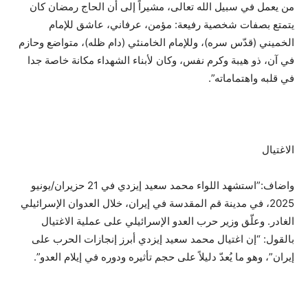
من يعمل في سبيل الله تعالى، مشيراً إلى أن الحاج رمضان كان
يتمتع بصفات شخصية رفيعة: مؤمن، عرفاني، عاشق للإمام
الخميني (قدّس سره)، وللإمام الخامنئي (دام ظله)، متواضع وحازم
في آن، ذو هيبة وكرم نفس، وكان لأبناء الشهداء مكانة خاصة جدا
في قلبه واهتماماته”.
الاغتيال
واضاف:”استشهد اللواء محمد سعيد إيزدي في 21 حزيران/يونيو
2025، في مدينة قم المقدسة في إيران، خلال العدوان الإسرائيلي
الغادر. وعلّق وزير حرب العدو الإسرائيلي على عملية الاغتيال
بالقول: “إن اغتيال محمد سعيد إيزدي أبرز إنجازات الحرب على
إيران”، وهو ما يُعدّ دليلاً على حجم تأثيره ودوره في إيلام العدو”.