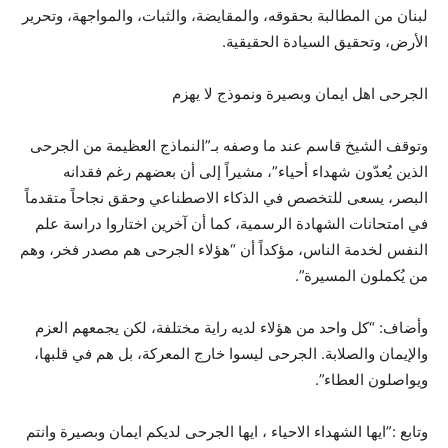
لبنان من المطالبة بحقوقه، والمقايضة، والثبات، والمواجهة، وتحرير
الأرض، وتحقيق السيادة الحقيقية.
الجرحى اهل ايمان وبصيرة ونموذج لا يهزم
وتوقف الشيخ قاسم عند ما وصفه بـ”النماذج العظيمة من الجرحى
الذين يُعدّون شهداء أحياء”، مشيراً إلى أن بعضهم رغم فقدانه
البصر، يسعى للتخصص في الذكاء الاصطناعي وحقق نجاحاً متقدماً
في امتحانات الشهادة الرسمية، كما أن آخرين اختاروا دراسة علم
النفس لخدمة الناس، مؤكداً أن “هؤلاء الجرحى هم مصدر فخر، وهم
من يُكملون المسيرة”.
وأضاف: “كل واحد من هؤلاء لديه راية مختلفة، لكن يجمعهم العزم
والإيمان والصلابة. الجرحى ليسوا خارج المعركة، بل هم في قلبها،
ويواصلون العطاء”.
وتابع :”ايها الشهداء الاحياء ، ايها الجرحى لديكم ايمان وبصيرة وانتم