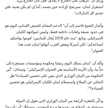
ورأى أن “الرهان على الخارج لا يُجدي، فإن كان الخارج يريد
استقرار لبنان، سيرضخ لإرادته حين يصمد، أما إن لم يكن يعنيه، فلن
تجدي كل التنازلات”.
وأشار الشيخ قاسم إلى أن” الدعم المقدّم للجيش اللبناني اليوم هو
في حدود ضيقة ولغايات داخلية فقط، وليس لمواجهة الكيان
الإسرائيلي. وتابع: “منذ عام 2019 يُقال للبنانيين: ‘قوموا بواجبكم
لنساعدكم’، لكن أميركا وبعض العرب أنهكوا لبنان تحت هذا
العنوان”.
وأكد أن “لبنان يمتلك اليوم رئيسًا وحكومة ومؤسسات مستقرة إلى
حدٍّ ما، وأن الأزمة الأساسية هي العدوان الإسرائيلي”. وتساءل: “أين
الحكومة من البيان الوزاري الذي ينص على تحصين السيادة؟ هل
التخلي عن السلاح واستسلام لبنان للكيان الإسرائيلي هو تحصين
للسيادة؟”.
وذكّر بالفقرة الرابعة من البيان الوزاري التي تقول إن الدولة
مسؤولة عن الدفاع عن حدودها وردع المعتدي، متسائلًا: “أين الردع؟