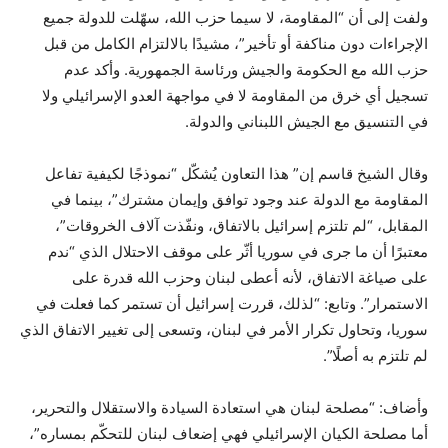
ولفت إلى أن “المقاومة، لا سيما حزب الله، سهّلت للدولة جميع
الإجراءات دون مناكفة أو تأخير”، مشيدًا بالالتزام الكامل من قبل
حزب الله مع الحكومة والجيش ورئاسة الجمهورية. وأكد عدم
تسجيل أي خرق من المقاومة لا في مواجهة العدو الإسرائيلي ولا
في التنسيق مع الجيش اللبناني والدولة.
وقال الشيخ قاسم إن” هذا التعاون يُشكّل “نموذجًا لكيفية تفاعل
المقاومة مع الدولة عند وجود توافق وإيمان مشترك”، بينما في
المقابل، “لم تلتزم إسرائيل بالاتفاق، ونفّذت آلاف الخروقات”،
معتبرًا أن ما جرى في سوريا أثّر على موقف الاحتلال الذي “ندم
على صياغة الاتفاق، لأنه أعطى لبنان وحزب الله قدرة على
الاستمرار”. وتابع: “لذلك، قررت إسرائيل أن تستمر كما فعلت في
سوريا، وتحاول تكرار الأمر في لبنان، وتسعى إلى تغيير الاتفاق الذي
لم تلتزم به أصلًا”.
وأضاف: “مصلحة لبنان هي استعادة السيادة والاستقلال والتحرير،
أما مصلحة الكيان الإسرائيلي فهي إضعاف لبنان للتحكّم بمساره”،