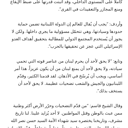
كاملاً على المستوى الداخلي، وقد أثبتت قدرتها على ضبط الإيقاع
ومنع المجازر والتعقيدات في القرى”.
وأردف: “يجب أن يُقال للعالم إن الدولة اللبنانية تضمن حماية
حدودها وسيادتها، وهي تتحمّل مسؤولية ما يجري داخلها. ولكن لا
يجوز أن يُستخدم المجتمع الدولي للمطالبة بتحقيق أهداف العدو
الإسرائيلي التي عجز عن تحقيقها بالحرب”.
وتابع: “لا يحق لأحد أن يحرم لبنان من عناصر قوته التي تحمي
سيادته، ولا يحق لأحد أن يمنع لبنان من أن يكون عزيزاً. هذا أمر
أساسي، ويجب أن يُرسّخ في الأذهان. لقد قدمنا الكثير، وقدّم
اللبنانيون والجيش والشعب تضحيات عظيمة. لا يحق لأحد أن
يستخف بذلك”.
وقال الشيخ قاسم: “من قدّم التضحيات وحرّر الأرض أكثر وطنية
ممن عبث بالوطن وقتل المواطنين. لا أحد يُزايد علينا. لنا تاريخ
مشرف، وتاريخنا يختصره سيد شهداء الأمة السيد حسن نصر الله
رضوان الله عليه، الذي رحل شهيداً مقداماً، شجاعاً، وقدّم للإنسانية،