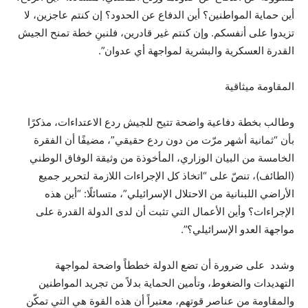
أين حماية المواطنين؟ أين الدفاع عن الحدود؟ إن كنتم عاجزين، لا
تزيدوا على أنفسكم. وإن كنتم غير قادرين، فلنبنِ خطة تمنح الجيش
القدرة العسكرية والبشرية لمواجهة أي عدوان”.
المقاومة ميثاقية
وطالب بخطة دفاعية واضحة تتيح للجيش ردع الاعتداءات، مذكرًا
بأن “ثمانية أشهر مرّت من دون ردع حقيقي”، مضيفًا أن الفقرة
الخامسة من البيان الوزاري، المأخوذة من وثيقة الوفاق الوطني
(الطائف)، تنصّ على “اتخاذ كل الإجراءات اللازمة لتحرير جميع
الأراضي اللبنانية من الاحتلال الإسرائيلي”، متسائلًا: “أين هذه
الإجراءات؟ وأين الأعمال التي تثبت أن لدى الدولة القدرة على
مواجهة العدو الإسرائيلي؟”.
وشدد على ضرورة أن تضع الدولة خططاً واضحة لمواجهة
التهديدات والضغوط، وتأمين الحماية بدلاً من تجريد المواطنين
والمقاومة من عناصر قوتهم، معتبراً أن هذه القوة هي التي تمكّن