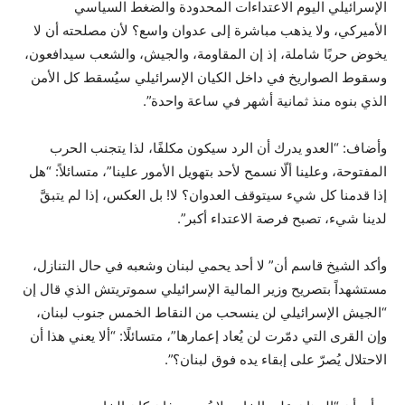
الإسرائيلي اليوم الاعتداءات المحدودة والضغط السياسي
الأميركي، ولا يذهب مباشرة إلى عدوان واسع؟ لأن مصلحته أن لا
يخوض حربًا شاملة، إذ إن المقاومة، والجيش، والشعب سيدافعون،
وسقوط الصواريخ في داخل الكيان الإسرائيلي سيُسقط كل الأمن
الذي بنوه منذ ثمانية أشهر في ساعة واحدة”.
وأضاف: “العدو يدرك أن الرد سيكون مكلفًا، لذا يتجنب الحرب
المفتوحة، وعلينا ألّا نسمح لأحد بتهويل الأمور علينا”، متسائلاً: “هل
إذا قدمنا كل شيء سيتوقف العدوان؟ لا! بل العكس، إذا لم يتبقَّ
لدينا شيء، تصبح فرصة الاعتداء أكبر”.
وأكد الشيخ قاسم أن” لا أحد يحمي لبنان وشعبه في حال التنازل،
مستشهداً بتصريح وزير المالية الإسرائيلي سموتريتش الذي قال إن
“الجيش الإسرائيلي لن ينسحب من النقاط الخمس جنوب لبنان،
وإن القرى التي دمّرت لن يُعاد إعمارها”، متسائلًا: “ألا يعني هذا أن
الاحتلال يُصرّ على إبقاء يده فوق لبنان؟”.