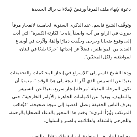
دعوة لإنهاء ملف المرفأ ورفضٌ لإملاءات براك الجديدة
وتوقّف الشيخ قاسم، عند الذكرى السنوية الخامسة لانفجار مرفأ
بيروت في الرابع من آب، واصفاً إياه بـ”الكارثة الكبيرة” التي أدت
إلى وقوع ضحايا وجرحى وخلّفت دمارًا وألمًا، وأثّرت في أوضاع
العديد من المواطنين، فضلاً عن إحداثها “جرحًا بليغًا في لبنان،
لمواطنيه ولكل المحبّين”.
ودعا الشيخ قاسم إلى “الإسراع في إنجاز المحاكمات والتحقيقات
بعيدًا عن التسييس الذي أخّر النتيجة إلى هذا الوقت”، متمنيًا أن
تكون المرحلة المقبلة “مرحلة إنجاز سريع، بعيدًا عن التسييس
والتطييف، وبعيدًا عن الاتهامات الجاهزة والأوامر الخارجية”، حتى
يعرف الناس الحقيقة وتصل القضية إلى نتيجة صحيحة، “فيُعاقب
المرتكب ويُبرّأ البريء”. وختم هذا المحور بالدعاء للضحايا بالرحمة،
وللجرحى بالشفاء، ولعائلاتهم بالصبر والسلوان.
مصلحة لبنان هي استعادة السيادة والاستقلال والتحرير