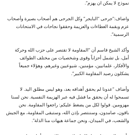
نموذج لا يمكن ان يهزم”.
واضاف:”جرحى “البايجر” وكل الجرحى هم أصحاب بصيرة وأصحاب
عزم وبقمة العطاءات والعزيمة وحققوا نجاحات في الامتحانات
الرسمية”.
وأكد الشيخ قاسم أن “المقاومة لا تقتصر على حزب الله وحركة
أمل، بل تشمل أحزاباً وقوى وشخصيات من مختلف الطوائف
والأفكار، علمانيين، مؤمنين، شيوعيين وغيرهم، وهؤلاء جميعاً
يشكلون رصيد المقاومة الكبير”.
وأضاف “عدونا لم يحقق أهدافه بعد، وهو ليس مطلق اليد. لا
تسمحوا له أن يحقق ما فشل فيه عبر الهزيمة النفسية. نحن لسنا
مهزومين. قولوا لكل من يضغط عليكم: راجعوا المقاومة. نحن
باقون، صامدون، وسننتصر بإذن الله، وستبقى المقاومة، مع الجيش
والشعب، في الميدان، ونحن جماعة هيهات منا الذلة”.