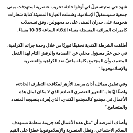
شهد حي ستيتسفيلّ في أوتاوا حادثة تخريب عنصرية استهدفت مبنى
جمعية ستيتسفيلّ الإسلامية. وشملت العبارة المسيئة كتابة شعارات
هجومية على جدران المبنى على يد مجهولين، وفق تسجيلات
كاميرات المراقبة المسجلة مساء الثلاثاء الساعة 10:35 مساءً.
أطلقت الشرطة الكندية تحقيقًا فوريًا من خلال وحدة جرائم الكراهية،
في حين عبّر مسؤول محلي عن “الصدمة والرفض التام لهذا الفعل
المتعمد، وأن المجتمع بكامله ملتفّ ضد الكراهية والعنصرية
والإسلاموفوبيا.”
وفي تعليق مماثل، أدان مرصد الأزهر لمكافحة التطرف الحادثة،
واصفًا إيّاها بـ”التعبير العنصري الصادم الذي لا مكان لمثل هذه
الأعمال في مجتمع كالمجتمع الكندي، الذي يُعرف بنسيجه المتعدد
والمتسامح.”
وأضاف المرصد أن “مثل هذه الأعمال تُعد جريمة منظمة تستهدف
السلام الاجتماعي، وتظل العنصرية والإسلاموفوبيا خطرًا على القيم