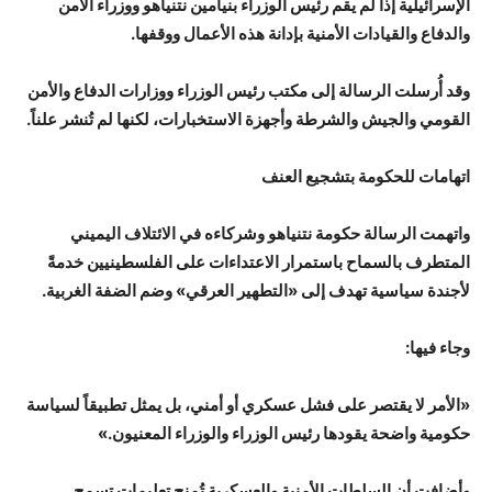
الإسرائيلية إذا لم يقم رئيس الوزراء بنيامين نتنياهو ووزراء الأمن
والدفاع والقيادات الأمنية بإدانة هذه الأعمال ووقفها.
وقد أُرسلت الرسالة إلى مكتب رئيس الوزراء ووزارات الدفاع والأمن
القومي والجيش والشرطة وأجهزة الاستخبارات، لكنها لم تُنشر علناً.
اتهامات للحكومة بتشجيع العنف
واتهمت الرسالة حكومة نتنياهو وشركاءه في الائتلاف اليميني
المتطرف بالسماح باستمرار الاعتداءات على الفلسطينيين خدمةً
لأجندة سياسية تهدف إلى «التطهير العرقي» وضم الضفة الغربية.
وجاء فيها:
«الأمر لا يقتصر على فشل عسكري أو أمني، بل يمثل تطبيقاً لسياسة
حكومية واضحة يقودها رئيس الوزراء والوزراء المعنيون.»
وأضافت أن السلطات الأمنية والعسكرية تُمنح تعليمات تسمح