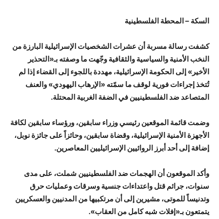
السكة – المحطة الفلسطينية
كشفت رسالة مسربة أن عشرات الشخصيات الإسرائيلية البارزة من
النخب الأمنية والسياسية والثقافية وجّهت ما وصفته بـ«التحذير
الأخير» إلى الحكومة الإسرائيلية، مهددة باللجوء إلى القضاء إذا لم
تُتخذ إجراءات فورية لوقف ما سمّته «الإرهاب اليهودي» والعنف
المتصاعد ضد الفلسطينيين في الضفة الغربية المحتلة.
وضمت قائمة الموقعين رئيسي وزراء سابقين، ورؤساء سابقين لكافة
الأجهزة الأمنية الإسرائيلية، وقضاة سابقين، وحائزاً على جائزة نوبل،
إضافة إلى أحد أبرز الروائيين الإسرائيليين المعاصرين.
وأكد الموقعون أن الهجمات ضد الفلسطينيين شملت، على مدى
سنوات، جرائم قتل واعتداءات جنسية وسرقات وعمليات حرق
وتدنيساً للموتى، مشيرين إلى أن مرتكبيها من المدنيين والعسكريين
يتمتعون بـ«إفلات شبه كامل من العقاب».