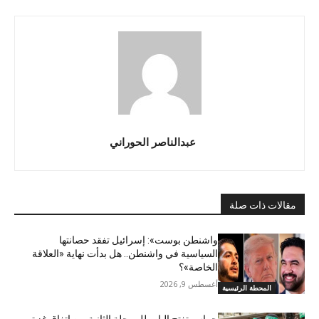
عبدالناصر الحوراني
مقالات ذات صلة
واشنطن بوست»: إسرائيل تفقد حصانتها
السياسية في واشنطن.. هل بدأت نهاية «العلاقة
الخاصة»؟
أغسطس 9, 2026
المحطة الرئيسية