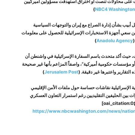
رات على محاولات تنصت أو اختراق استهدفت مسؤولين أميركيين
⁠)
NBC4 Washington
 أبيب بشأن إدارة الصراع مع إيران والتوجهات السياسية
ن سعي أجهزة الاستخبارات الإسرائيلية للحصول على معلومات
(
Anadolu Agency
⁠)
ت، حيث أكد متحدث باسم السفارة الإسرائيلية في واشنطن أن
و مؤسسات حكومية أميركية”، واصفاً المزاعم بأنها غير صحيحة
لتقارير واعتبرها غير دقيقة. (
Jerusalem Post
⁠)
ية الإسرائيلية نقاشات حساسة حول ملفات الأمن الإقليمي
وترات بين الحليفين التقليديين رغم استمرار التعاون العسكري
[oai_citation:0‡NBC4 Washington]
https://www.nbcwashington.com/news/nationa