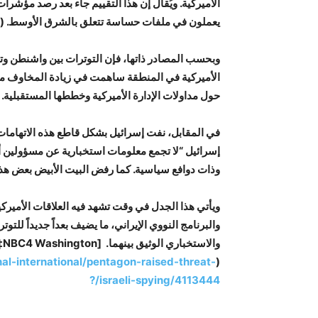
الأميركية. ويُقال إن هذا التقييم جاء بعد رصد مؤش
يعملون في ملفات حساسة تتعلق بالشرق الأوسط. (
وبحسب المصادر ذاتها، فإن التوترات بين واشنطن وتل
الأميركية في المنطقة ساهمت في زيادة المخاوف م
حول مداولات الإدارة الأميركية وخططها المستقبلية. 
في المقابل، نفت إسرائيل بشكل قاطع هذه الاتهاما
إسرائيل “لا تجمع معلومات استخبارية عن مسؤولين أ
وذات دوافع سياسية. كما رفض البيت الأبيض بعض هذه ا
ويأتي هذا الجدل في وقت تشهد فيه العلاقات الأميرك
والبرنامج النووي الإيراني، ما يضيف بعداً جديداً للت
والاستخباري الوثيق بينهما.
l-international/pentagon-raised-threat-
(
israeli-spying/4113444/?