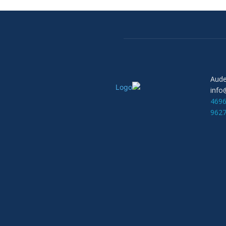
info
469
962