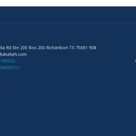
908 Audelia Rd Ste 200 Box 200 Richardson TX 75081
@alsekeh.com
6745532
796092111