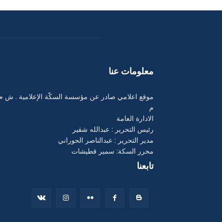
معلومات عنا
موقع اعلامي صادر عن مؤسسة السكّة الإعلامية . ش م
م
الادارة العامة
رئيس التحرير : عبدالله شقير
مدير التحرير : عبدالناصر الحوراني
محرر السكة: سمير قطيشات
تابعنا