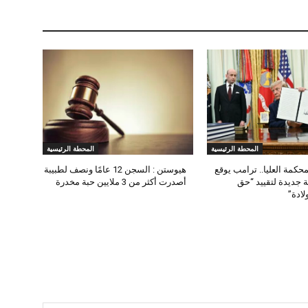
المحطة الرئيسية
المحطة الرئيسية
حكمة العليا.. ترامب يوقع
هيوستن : السجن 12 عامًا ونصف لطبيبة
ة جديدة لتقييد “حق
أصدرت أكثر من 3 ملايين حبة مخدرة
لادة”