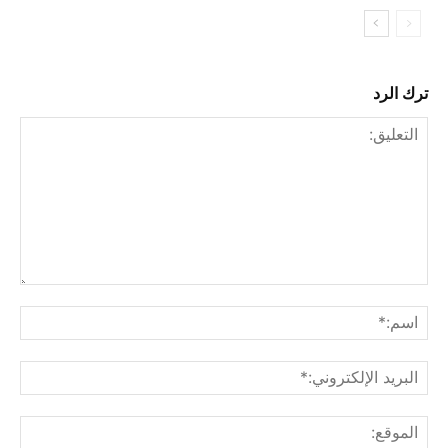
ترك الرد
التعليق:
اسم
البري
الإل
المو