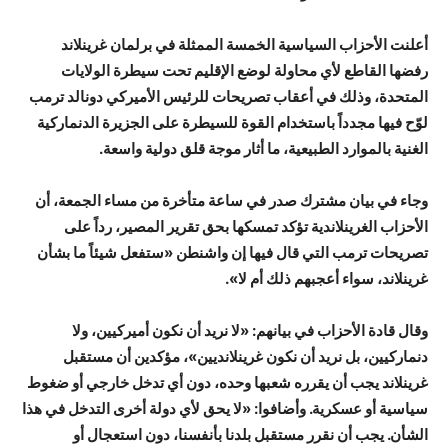
أعلنت الأحزاب السياسية الخمسة الممثلة في برلمان غرينلاند
رفضها القاطع لأي محاولة لوضع الإقليم تحت سيطرة الولايات
المتحدة، وذلك في أعقاب تصريحات للرئيس الأميركي دونالد ترمب
لوّح فيها مجدداً باستخدام القوة للسيطرة على الجزيرة الدنماركية
الغنية بالموارد الطبيعية، ما أثار موجة قلق دولية واسعة.
وجاء في بيان مشترك صدر في ساعة متأخرة من مساء الجمعة، أن
الأحزاب الغرينلاندية تؤكد تمسكها بحق تقرير المصير، رداً على
تصريحات ترمب التي قال فيها إن واشنطن «ستفعل شيئاً ما بشأن
غرينلاند، سواء أعجبهم ذلك أم لا».
وقال قادة الأحزاب في بيانهم: «لا نريد أن نكون أميركيين، ولا
دنماركيين، بل نريد أن نكون غرينلانديين»، مؤكدين أن مستقبل
غرينلاند يجب أن يقرره شعبها وحده، دون أي تدخل خارجي أو ضغوط
سياسية أو عسكرية. وأضافوا: «لا يحق لأي دولة أخرى التدخل في هذا
الشأن. يجب أن نقرر مستقبل بلدنا بأنفسنا، دون استعجال أو