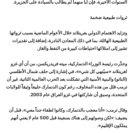
السنوات الأخيرة، فإن أياً منهما لم يطالب بالسيادة على الجزيرة.
ثروات طبيعية ضخمة
وتزايد الاهتمام الدولي بغرينلاند خلال الأعوام الماضية بسبب ثرواتها
الطبيعية الهائلة، بما في ذلك المعادن النادرة، إضافة إلى تقديرات
تشير إلى امتلاكها احتياطات كبيرة من النفط والغاز.
وحذّرت رئيسة الوزراء الدنماركية، ميته فريدريكسن، من أن أي غزو
لغرينلاند «سيُنهي كل شيء»، في إشارة إلى حلف شمال الأطلسي
(الناتو) والبنية الأمنية التي تشكلت بعد الحرب العالمية الثانية. غير أن
ترمب قلل من هذه المخاوف، رغم كون الدنمارك حليفاً وثيقاً للولايات
المتحدة، وسبق أن شاركتها في غزو العراق عام 2003.
وقال ترمب: «أنا معجب بالدنمارك، وكانوا لطفاء جداً معي»، قبل أن
يضيف: «لكن وصولهم إلى هناك بسفينة قبل 500 عام لا يعني أنهم
يملكون الإقليم».