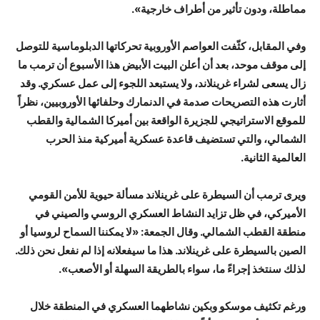
مماطلة، ودون تأثير من أطراف خارجية».
وفي المقابل، كثّفت العواصم الأوروبية تحركاتها الدبلوماسية للتوصل
إلى موقف موحد، بعد أن أعلن البيت الأبيض هذا الأسبوع أن ترمب ما
زال يسعى لشراء غرينلاند، ولا يستبعد اللجوء إلى عمل عسكري. وقد
أثارت هذه التصريحات صدمة في الدنمارك وحلفائها الأوروبيين، نظراً
للموقع الاستراتيجي للجزيرة الواقعة بين أميركا الشمالية والقطب
الشمالي، والتي تستضيف قاعدة عسكرية أميركية منذ الحرب
العالمية الثانية.
ويرى ترمب أن السيطرة على غرينلاند مسألة حيوية للأمن القومي
الأميركي، في ظل تزايد النشاط العسكري الروسي والصيني في
منطقة القطب الشمالي. وقال الجمعة: «لا يمكننا السماح لروسيا أو
الصين بالسيطرة على غرينلاند. هذا ما سيفعلانه إذا لم نفعل نحن ذلك.
لذلك سنتخذ إجراءً ما، سواء بالطريقة السهلة أو الأصعب».
ورغم تكثيف موسكو وبكين نشاطهما العسكري في المنطقة خلال