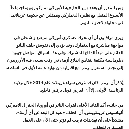
ومن المقرر أن يعقد وزير الخارجية الأميركي، ماركو روبيو، اجتماعاً
الأسبوع المقبل مع نظيره الدنماركي وممثلين عن حكومة غرينلاند،
في محاولة لاحتواء التوتر.
ويرى مراقبون أن أي تحرك عسكري أميركي سيضع واشنطن في
مواجهة مباشرة مع الدنمارك، وقد يؤدي إلى تقويض حلف الناتو
القائم على مبدأ الدفاع المشترك. وفي هذا السياق، تتواصل جهود
دبلوماسية مكثفة لتفادي اندلاع أزمة، في وقت يسعى فيه الأوروبيون
إلى تجنب استفزاز ترمب مع اقترابه من نهاية عامه الأول في السلطة.
يُذكر أن ترمب كان قد عرض شراء غرينلاند عام 2019 خلال ولايته
الرئاسية الأولى، إلا أن العرض قوبل برفض قاطع.
من جانبه، أكد القائد الأعلى لقوات الناتو في أوروبا، الجنرال الأميركي
أليكسوس غرينكويتش، أن الحلف «بعيد كل البعد عن أي أزمة»،
مشدداً على أن تهديدات ترمب لم تؤثر حتى الآن على العمل
العسكري للحلف.