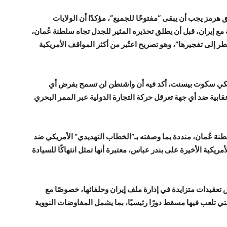
هرمز يجب أن يبقى “مفتوحًا للجميع”، مؤكدًا أن الولايات
 إيران، قبل أن يطلق تحذيره المثير للجدل تجاه سلطنة عُمان،
ر إلى تفجيرها”، وهو تصريح اعتُبر من أكثر المواقف الأمريكية
أمريكي سكوت بيسنت، أكد فيه أن واشنطن لن تسمح بفرض أي
ابية ضد أي جهة تعرقل حركة التجارة الدولية عبر الممر البحري
نة عُمان، منددة بما وصفته بـ”الخطاب التهديدي” الأمريكي ضد
يكية الأخيرة على بندر عباس، معتبرة أنها تمثل انتهاكًا للسيادة
 تعقيدات متزايدة في إدارة ملف إيران وحلفائها، خصوصًا مع
ي تلعب فيها مسقط دورًا رئيسيًا، بما يشمل المفاوضات النووية