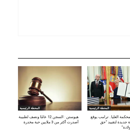
المحطة الرئيسية
المحطة الرئيسية
حكمة العليا.. ترامب يوقع
هيوستن : السجن 12 عامًا ونصف لطبيبة
ة جديدة لتقييد “حق
أصدرت أكثر من 3 ملايين حبة مخدرة
لادة”