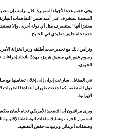
وفي خضم هذه الأجواء المتوترة، قال ترامب إن مضيق 
المتحدة ستشرف على أمنه ضمن التفاهمات الجارية مع
معتبرًا أنها “ستتصرف مثل أي دولة أخرى، وإلا فسنضط
حدة تجاه حليف تقليدي في الخليج.
وتزامن ذلك مع تحذير جديد أطلقه وزير الخزانة ال
رسوم عبور في مضيق هرمز، مهددًا باتخاذ إجراءات عق
الحيوي.
في المقابل، سارعت إيران إلى إعلان تضامنها مع سلط
دول المنطقة، كما جددت طهران انتقادها للضربات الأمر
الإيرانية.
ويرى مراقبون أن التصعيد الأمريكي تجاه عُمان يعكس
استمرار الحرب وتشابك ملفات الوساطة الإقليمية الت
وصفقات الرهائن وترتيبات خفض التصعيد.