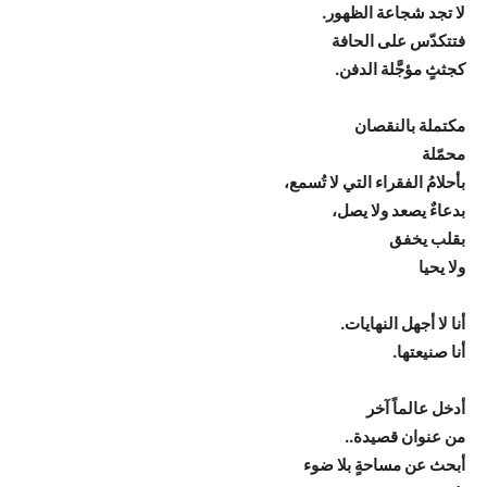
لا تجد شجاعة الظهور.
فتتكدّس على الحافة
كجثثٍ مؤجَّلة الدفن.
مكتملة بالنقصان
محمّلة
بأحلامُ الفقراء التي لا تُسمع،
بدعاءٌ يصعد ولا يصل،
بقلب يخفق
ولا يحيا
أنا لا أجهل النهايات.
أنا صنيعتها.
أدخل عالماً آخر
من عنوان قصيدة..
أبحث عن مساحةٍ بلا ضوء